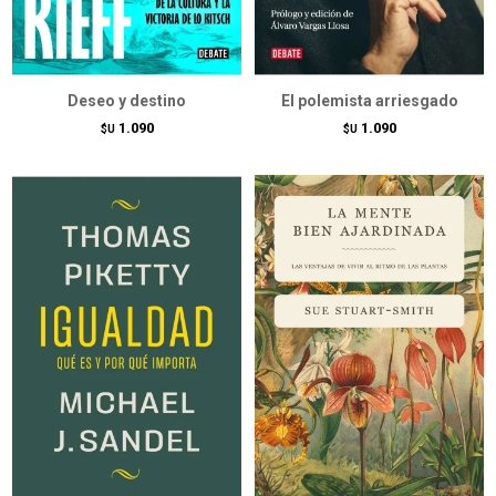
Deseo y destino
El polemista arriesgado
1.090
1.090
$U
$U