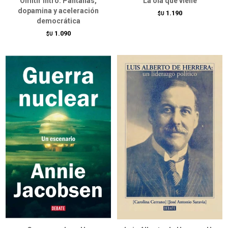
Omitir intro. Pantallas,
La ola que viene
dopamina y aceleración
1.190
$U
democrática
1.090
$U