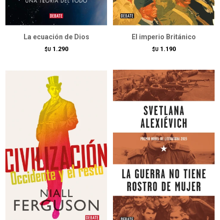
La ecuación de Dios
El imperio Británico
1.290
1.190
$U
$U