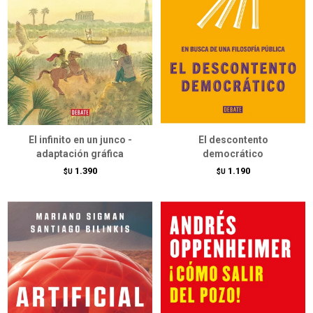
El infinito en un junco -
El descontento
adaptación gráfica
democrático
1.390
1.190
$U
$U