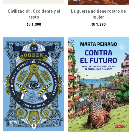
Civilización. Occidente y el
La guerra no tiene rostro de
resto
mujer
1.390
1.290
$U
$U