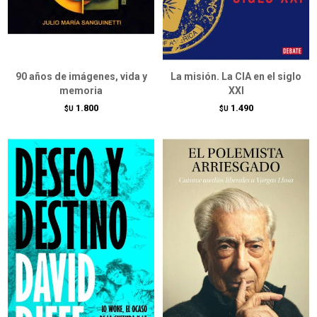
90 años de imágenes, vida y
La misión. La CIA en el siglo
memoria
XXI
1.800
1.490
$U
$U