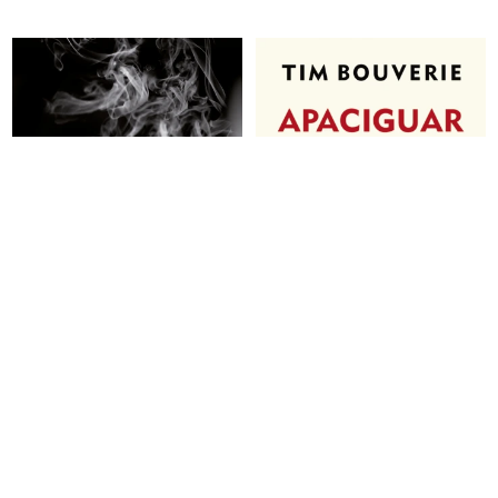
Historias de sicarios en
Apaciguar a Hitler
Uruguay
1.190
$U
1.090
$U