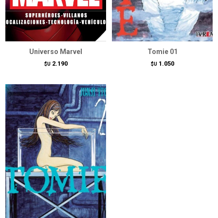
Universo Marvel
Tomie 01
2.190
1.050
$U
$U