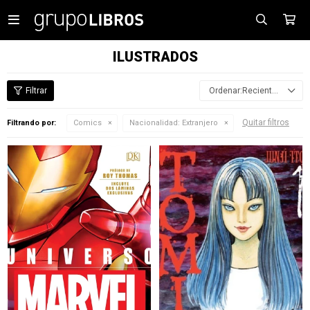

ILUSTRADOS
Recientes
Quitar filtros
Filtrando por:
Comics
Nacionalidad:
Extranjero