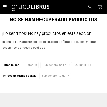

NO SE HAN RECUPERADO PRODUCTOS
¡Lo sentimos! No hay productos en esta sección.
Inténtalo nuevamente con otros criterios de filtrado o busca en otras
secciones de nuestro catálogo.
Quitar filtros
Filtrando por:
Libros
Sub género:
Salud
Te recomendamos quitar:
Sub género:
Salud