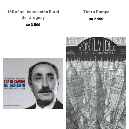
150 años. Asociación Rural
Tierra Pampa
del Uruguay
2.950
$U
3.500
$U