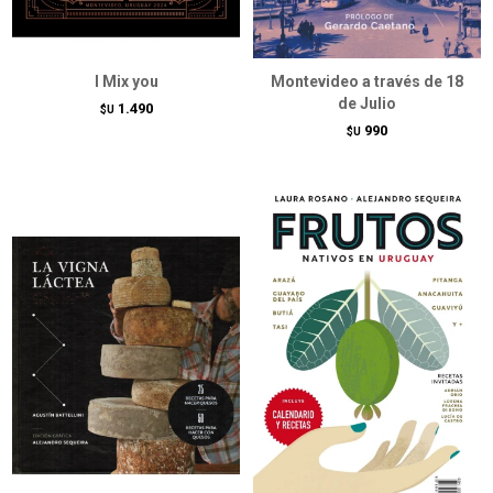
I Mix you
Montevideo a través de 18
de Julio
1.490
$U
990
$U