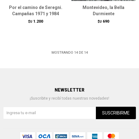
Por el camino de Seregni.
Montevideo, la Bella
Campañas 1971 y 1984
Durmiente
1.200
690
$U
$U
MOSTRANDO
14
DE
14
NEWSLETTER
¡Suscribite y recibí todas nuestras novedades!
SUSCRIBIRME