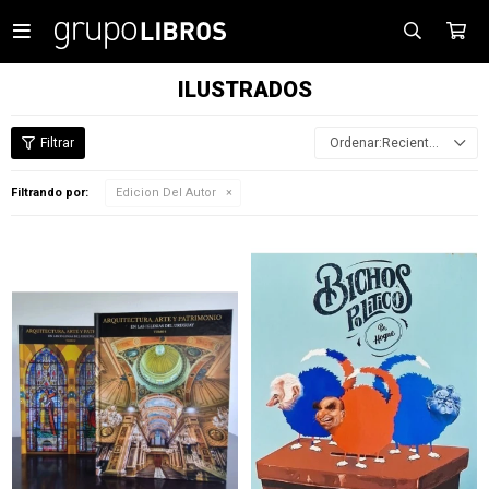

ILUSTRADOS
Recientes
Filtrando por:
Edicion Del Autor