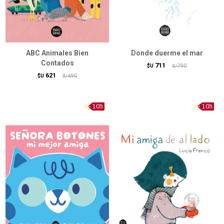
ABC Animales Bien
Donde duerme el mar
Contados
711
$U
790
$U
621
$U
690
$U