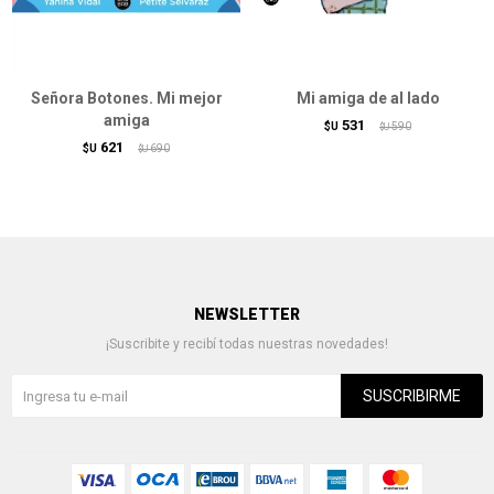
Señora Botones. Mi mejor
Mi amiga de al lado
amiga
531
$U
590
$U
621
$U
690
$U
NEWSLETTER
¡Suscribite y recibí todas nuestras novedades!
SUSCRIBIRME