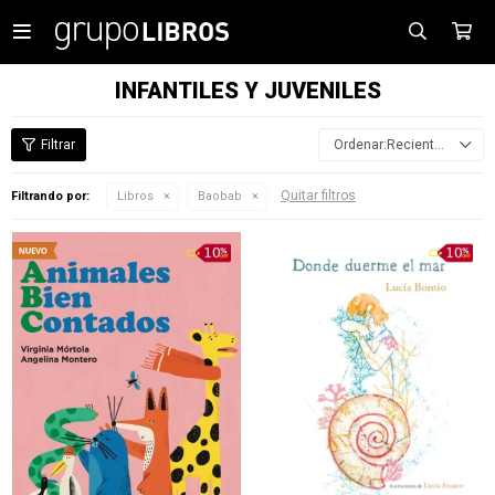

INFANTILES Y JUVENILES
Recientes
Quitar filtros
Filtrando por:
Libros
Baobab