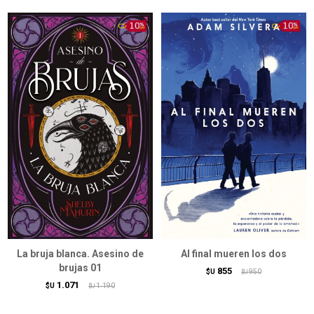
La bruja blanca. Asesino de
Al final mueren los dos
brujas 01
855
$U
950
$U
1.071
$U
1.190
$U