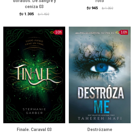
dorados. De Sangre y
roto
ceniza 03
945
$U
1.050
$U
1.305
$U
1.450
$U
Finale. Caraval 03
Destrózame