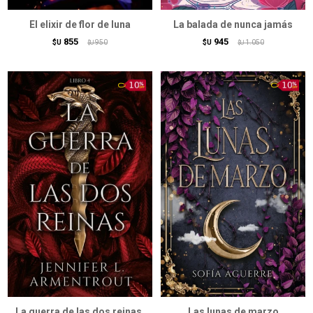
El elixir de flor de luna
La balada de nunca jamás
855
945
$U
950
$U
1.050
$U
$U
La guerra de las dos reinas.
Las lunas de marzo