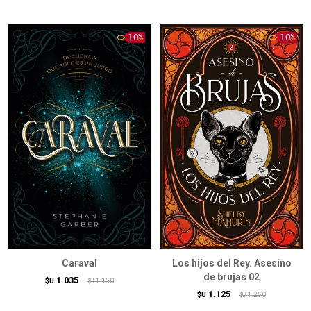
Caraval
Los hijos del Rey. Asesino
de brujas 02
1.035
$U
1.150
$U
1.125
$U
1.250
$U