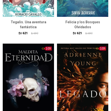
Tegalis. Una aventura
Felicia y los Bosques
fantástica
Olvidados
621
621
$U
690
$U
690
$U
$U