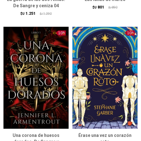
De Sangre y ceniza 04
801
$U
890
$U
1.251
$U
1.390
$U
Una corona de huesos
Érase una vez un corazón