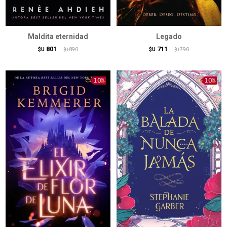
Maldita eternidad
Legado
801
711
$U
890
$U
790
$U
$U