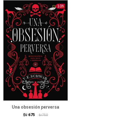
Una obsesión perversa
675
$U
750
$U