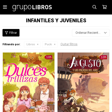

INFANTILES Y JUVENILES
Recientes
Quitar filtros
Filtrando por:
Libros
Puck