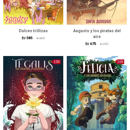
Dulces trillizas
Augusto y los piratas del
aire
585
$U
650
$U
675
$U
750
$U