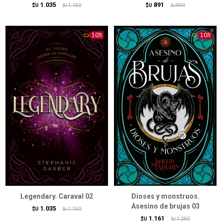
1.035
891
$U
1.150
$U
990
$U
$U
Legendary. Caraval 02
Dioses y monstruos.
Asesino de brujas 03
1.035
$U
1.150
$U
1.161
$U
1.290
$U