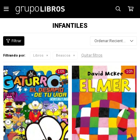

INFANTILES
Recientes
Quitar filtros
Filtrando por:
Libros
Beascoa