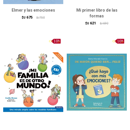
Elmer y las emociones
Mi primer libro de las
formas
675
$U
750
$U
621
$U
690
$U