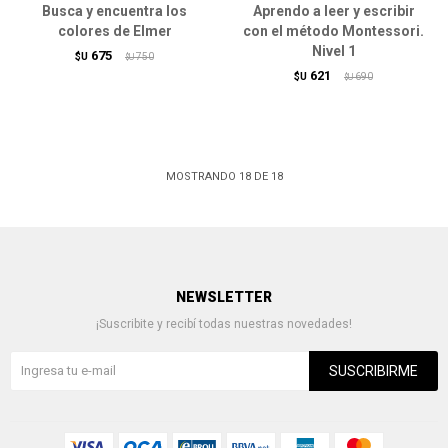
Busca y encuentra los
Aprendo a leer y escribir
colores de Elmer
con el método Montessori.
Nivel 1
675
$U
750
$U
621
$U
690
$U
MOSTRANDO
18
DE
18
NEWSLETTER
¡Suscribite y recibí todas nuestras novedades!
SUSCRIBIRME