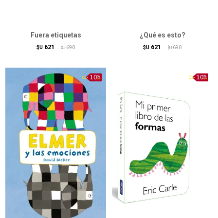
Fuera etiquetas
¿Qué es esto?
621
621
$U
690
$U
690
$U
$U