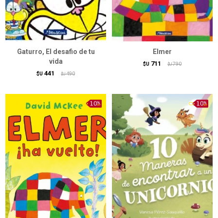
Gaturro, El desafio de tu
Elmer
vida
711
$U
790
$U
441
$U
490
$U