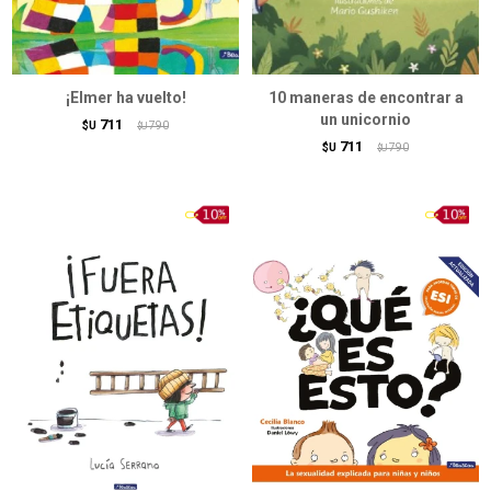
¡Elmer ha vuelto!
10 maneras de encontrar a
un unicornio
711
$U
790
$U
711
$U
790
$U