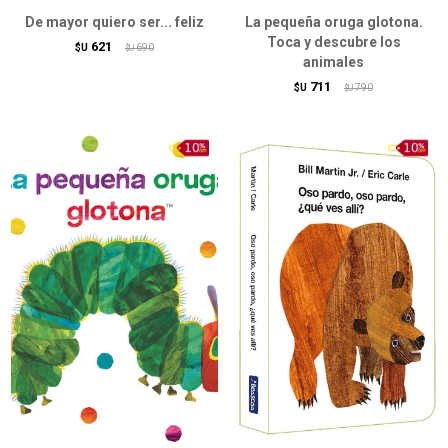
De mayor quiero ser... feliz
La pequeña oruga glotona.
Toca y descubre los
621
$U
690
$U
animales
711
$U
790
$U