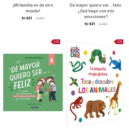
¡Mi familia es de otro
De mayor quiero ser... feliz.
mundo!
¿Qué hago con mis
emociones?
621
$U
690
$U
621
$U
690
$U