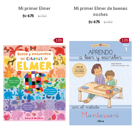
Mi primer Elmer
Mi primer Elmer de buenas
noches
675
$U
750
$U
675
$U
750
$U