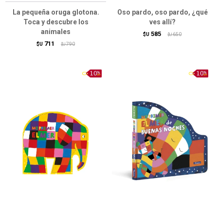
La pequeña oruga glotona.
Oso pardo, oso pardo, ¿qué
Toca y descubre los
ves allí?
animales
585
$U
650
$U
711
$U
790
$U