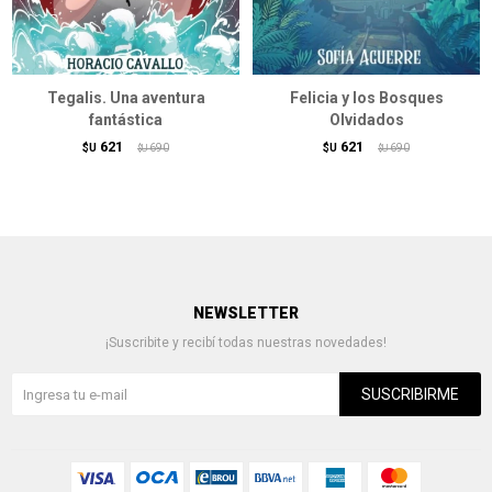
Tegalis. Una aventura
Felicia y los Bosques
fantástica
Olvidados
621
621
$U
690
$U
690
$U
$U
NEWSLETTER
¡Suscribite y recibí todas nuestras novedades!
SUSCRIBIRME