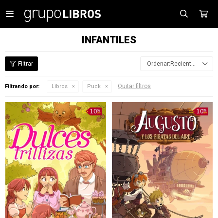

INFANTILES
Recientes
Quitar filtros
Filtrando por:
Libros
Puck