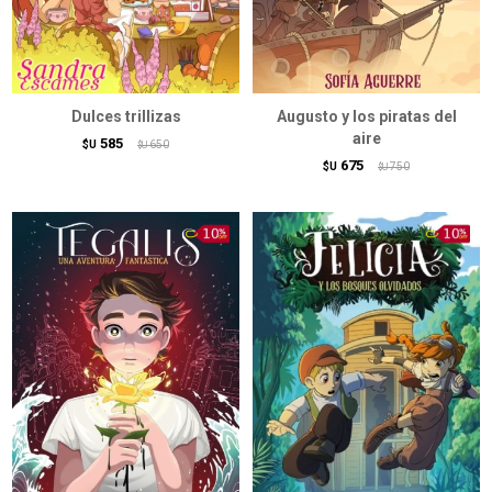
Dulces trillizas
Augusto y los piratas del
aire
585
$U
650
$U
675
$U
750
$U