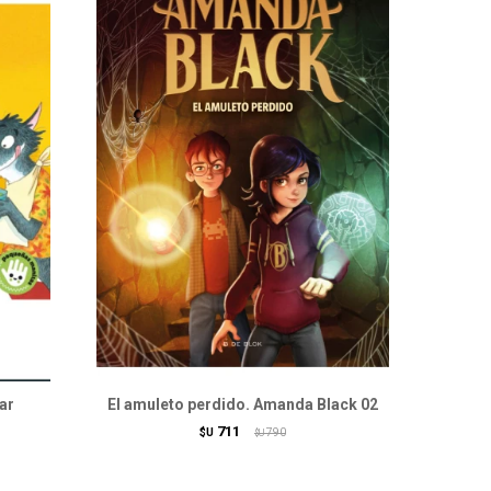
ar
El amuleto perdido. Amanda Black 02
711
$U
790
$U