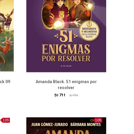
ack 09
Amanda Black. 51 enigmas por
resolver
711
$U
790
$U