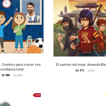
. Cuentos para crecer con
El camino del ninja. Amanda Bl
confianza total
711
$U
790
$U
981
$U
1.090
$U