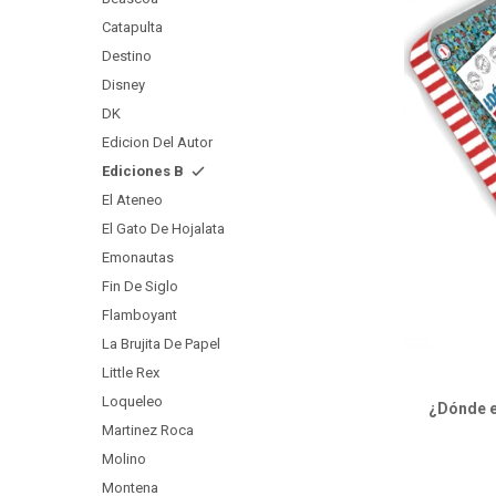
Catapulta
Destino
Disney
DK
Edicion Del Autor
Ediciones B
El Ateneo
El Gato De Hojalata
Emonautas
Fin De Siglo
Flamboyant
La Brujita De Papel
Little Rex
Loqueleo
¿Dónde e
Martinez Roca
Molino
Montena