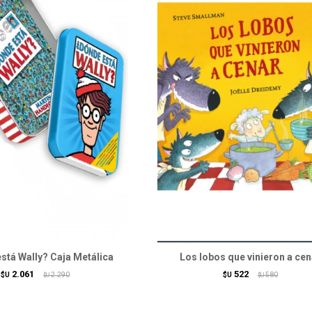
stá Wally? Caja Metálica
Los lobos que vinieron a cen
2.061
522
$U
2.290
$U
580
$U
$U