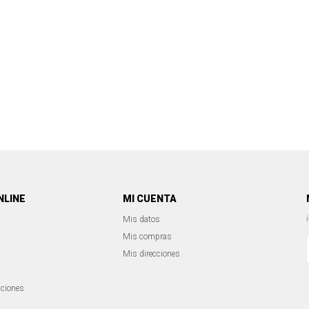
NLINE
MI CUENTA
Mis datos
Mis compras
Mis direcciones
iciones