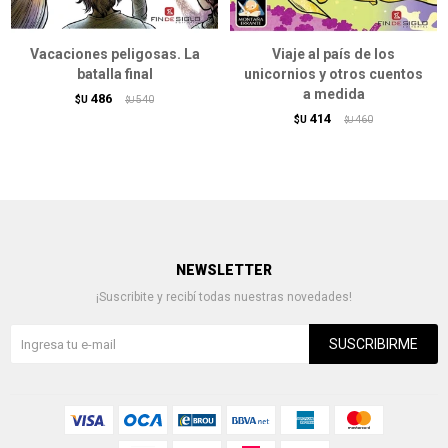
Vacaciones peligosas. La
Viaje al país de los
batalla final
unicornios y otros cuentos
a medida
486
$U
540
$U
414
$U
460
$U
NEWSLETTER
¡Suscribite y recibí todas nuestras novedades!
SUSCRIBIRME