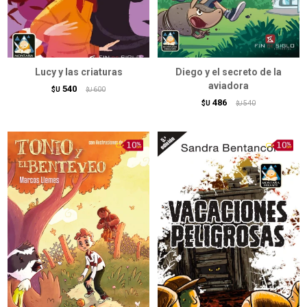
Lucy y las criaturas
Diego y el secreto de la
aviadora
540
$U
600
$U
486
$U
540
$U