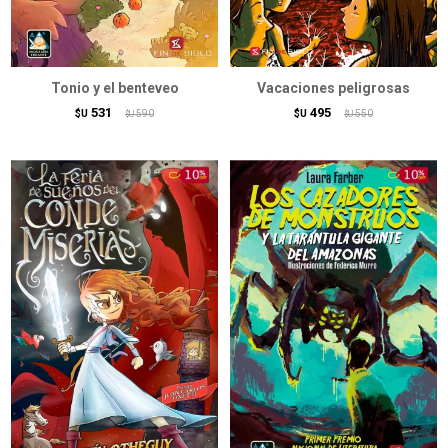
Tonio y el benteveo
Vacaciones peligrosas
531
495
$U
590
$U
550
$U
$U