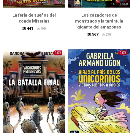
La feria de sueños del
Los cazadores de
conde Miserias
monstruos y la tarántula
gigante del amazonas
441
$U
490
$U
567
$U
630
$U