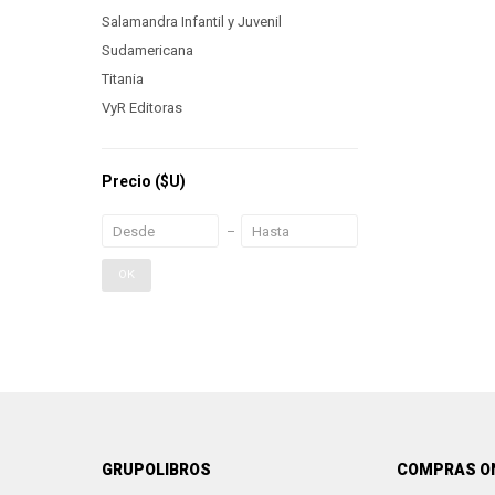
Salamandra Infantil y Juvenil
Sudamericana
Titania
VyR Editoras
Precio
($U)
OK
GRUPOLIBROS
COMPRAS O