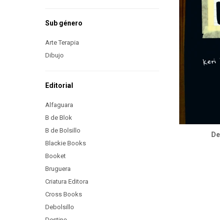
Sub género
Arte Terapia
Dibujo
Editorial
Alfaguara
B de Blok
B de Bolsillo
De
Blackie Books
Booket
Bruguera
Criatura Editora
Cross Books
Debolsillo
Destino