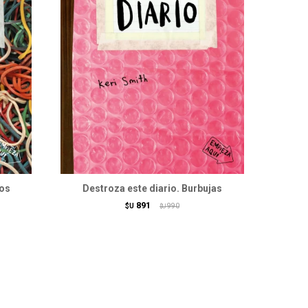
cos
Destroza este diario. Burbujas
891
$U
990
$U