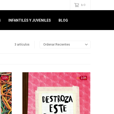
0
$U
S
INFANTILES Y JUVENILES
BLOG
3 artículos
Recientes