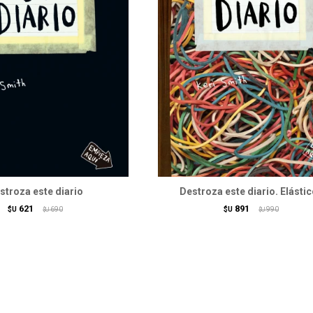
stroza este diario
Destroza este diario. Elásti
621
891
$U
690
$U
990
$U
$U