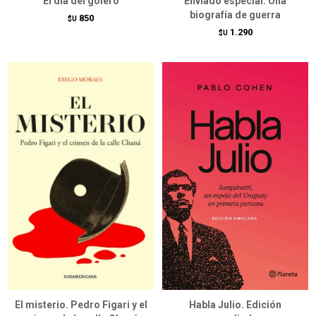
El día del golero
Enviado especial. Una
biografía de guerra
850
$U
1.290
$U
El misterio. Pedro Figari y el
Habla Julio. Edición