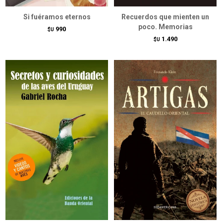
Si fuéramos eternos
Recuerdos que mienten un
poco. Memorias
990
$U
1.490
$U