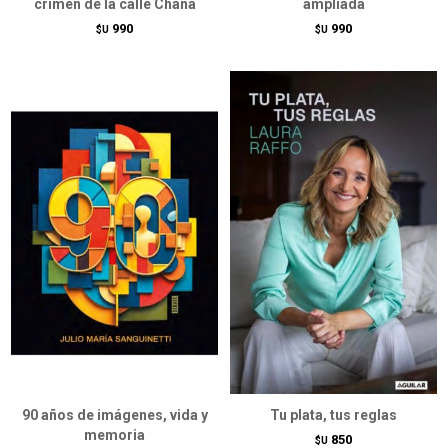
crimen de la calle Chaná
ampliada
990
990
$U
$U
90 años de imágenes, vida y
Tu plata, tus reglas
memoria
850
$U