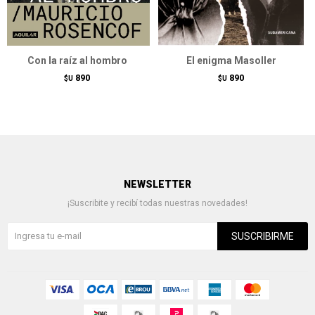
Con la raíz al hombro
El enigma Masoller
890
890
$U
$U
NEWSLETTER
¡Suscribite y recibí todas nuestras novedades!
SUSCRIBIRME