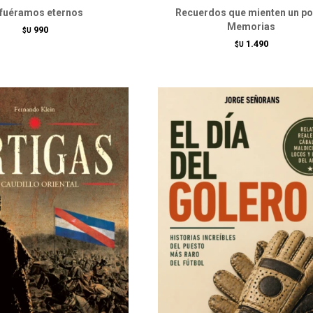
 fuéramos eternos
Recuerdos que mienten un po
Memorias
990
$U
1.490
$U