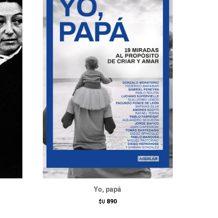
Yo, papá
890
$U