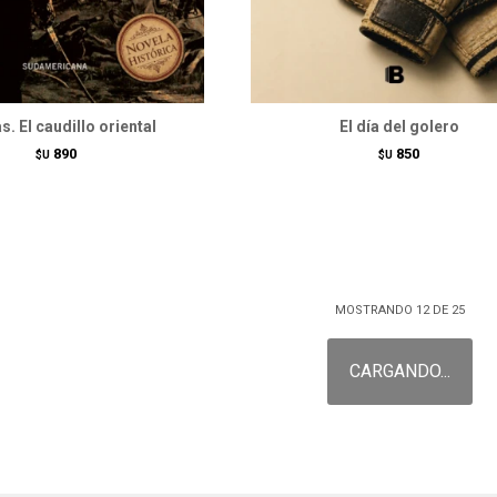
s. El caudillo oriental
El día del golero
890
850
$U
$U
MOSTRANDO
12
DE
25