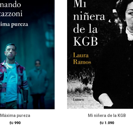
Máxima pureza
Mi niñera de la KGB
990
1.090
$U
$U