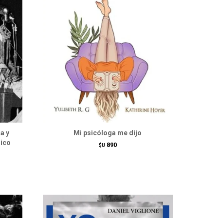
ia y
Mi psicóloga me dijo
hico
890
$U