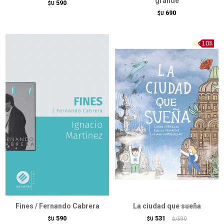
grande
590
$U
690
$U
Fines / Fernando Cabrera
La ciudad que sueña
590
531
$U
$U
590
$U