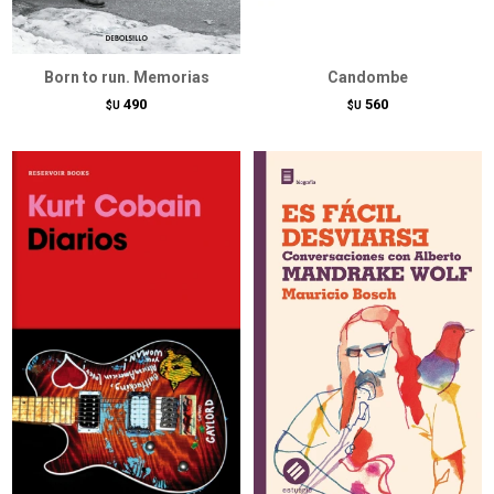
Born to run. Memorias
Candombe
490
560
$U
$U