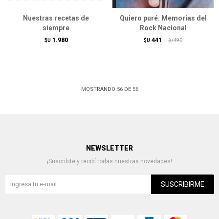
Nuestras recetas de
Quiero puré. Memorias del
siempre
Rock Nacional
1.980
441
$U
$U
490
$U
MOSTRANDO
56
DE
56
NEWSLETTER
¡Suscribite y recibí todas nuestras novedades!
SUSCRIBIRME