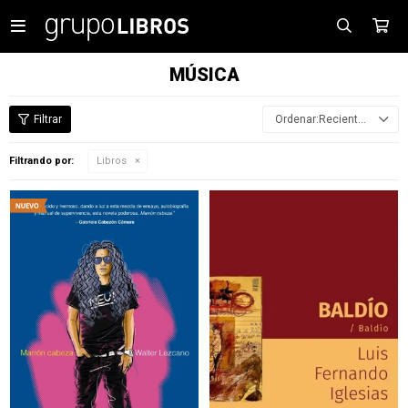

MÚSICA
Recientes
Filtrando por:
Libros