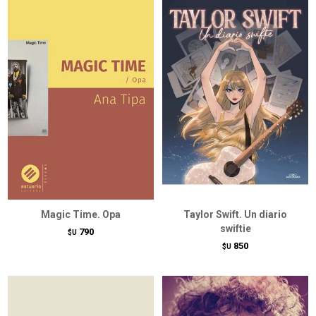
Magic Time. Opa
Taylor Swift. Un diario
swiftie
790
$U
850
$U