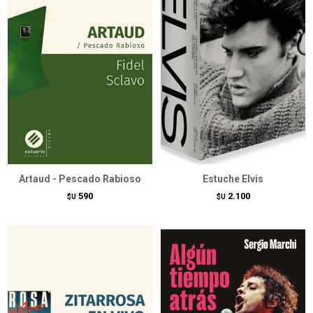
Artaud - Pescado Rabioso
Estuche Elvis
590
2.100
$U
$U