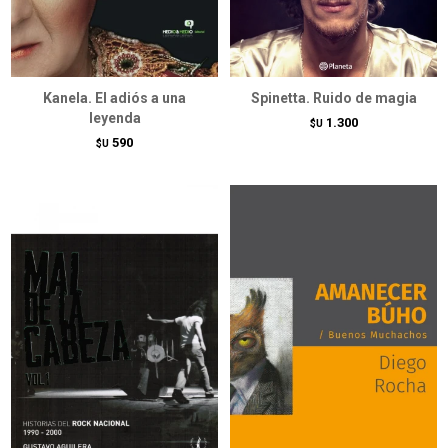
Kanela. El adiós a una
Spinetta. Ruido de magia
leyenda
1.300
$U
590
$U