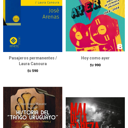
Pasajeros permanentes /
Hoy como ayer
Laura Canoura
990
$U
590
$U