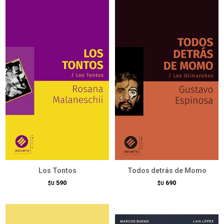
Los Tontos
Todos detrás de Momo
590
690
$U
$U