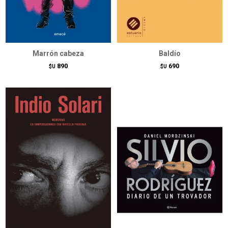
Marrón cabeza
Baldío
890
690
$U
$U