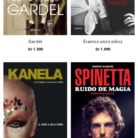
Gardel
Éramos unos niños
1.300
1.090
$U
$U