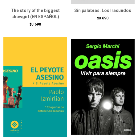
The story of the biggest
Sin palabras. Los Iracundos
showgirl (EN ESPAÑOL)
690
$U
690
$U