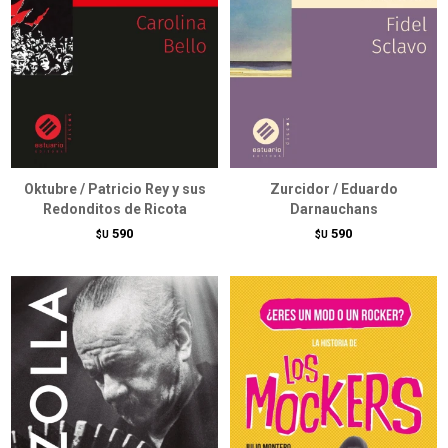
Oktubre / Patricio Rey y sus
Zurcidor / Eduardo
Redonditos de Ricota
Darnauchans
590
590
$U
$U