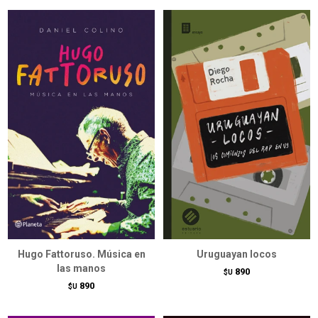
Hugo Fattoruso. Música en
Uruguayan locos
las manos
890
$U
890
$U