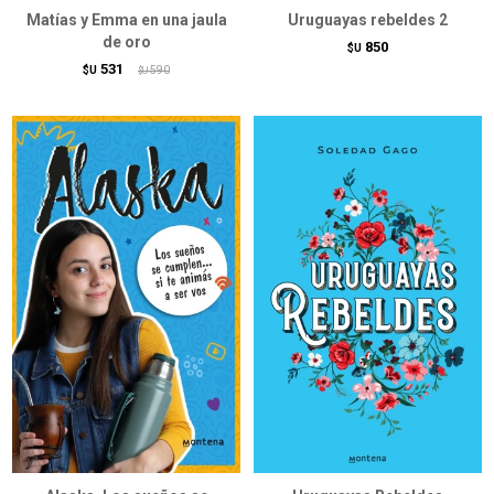
Matías y Emma en una jaula
Uruguayas rebeldes 2
de oro
850
$U
531
$U
590
$U