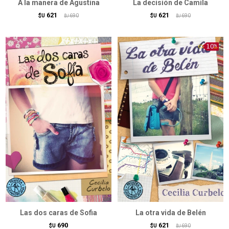
A la manera de Agustina
La decisión de Camila
621
621
$U
690
$U
690
$U
$U
Las dos caras de Sofia
La otra vida de Belén
690
621
$U
$U
690
$U