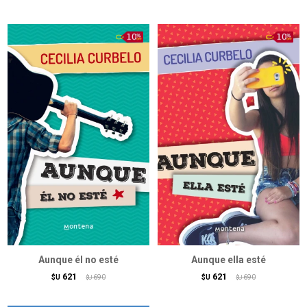
Aunque él no esté
Aunque ella esté
621
621
$U
690
$U
690
$U
$U