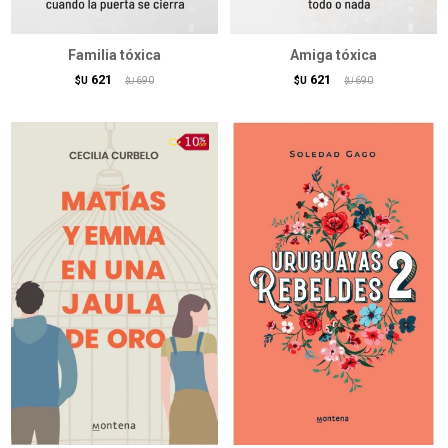
Familia tóxica
Amiga tóxica
621
621
$U
690
$U
690
$U
$U