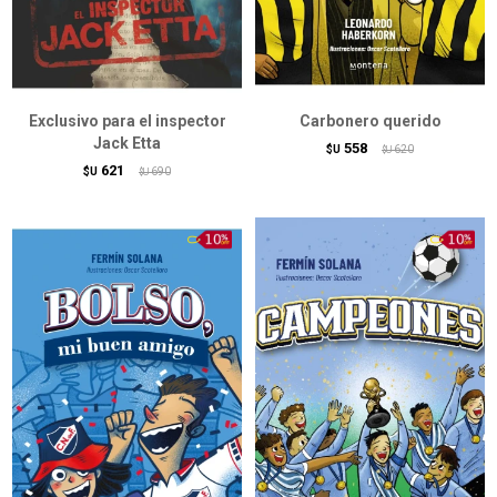
Exclusivo para el inspector
Carbonero querido
Jack Etta
558
$U
620
$U
621
$U
690
$U