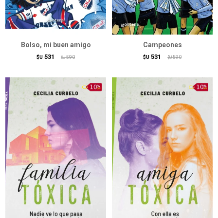
Bolso, mi buen amigo
Campeones
531
531
$U
590
$U
590
$U
$U