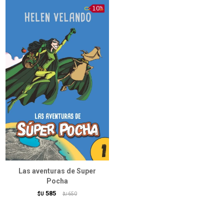
Las aventuras de Super
Pocha
585
$U
650
$U