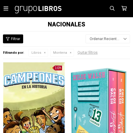

NACIONALES
Recientes
Quitar filtros
Filtrando por:
Libros
Montena