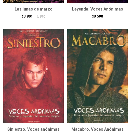
Las lunas de marzo
Leyenda. Voces Anónimas
801
590
$U
890
$U
$U
Siniestro. Voces anónimas
Macabro. Voces Anónimas