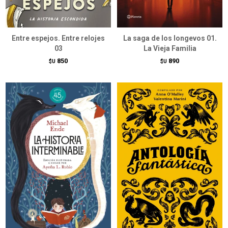
Entre espejos. Entre relojes
La saga de los longevos 01.
03
La Vieja Familia
850
890
$U
$U