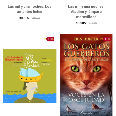
Las mil y una noches. Los
Las mil y una noches.
amantes fieles
Aladino y lámpara
maravillosa
585
$U
650
$U
585
$U
650
$U