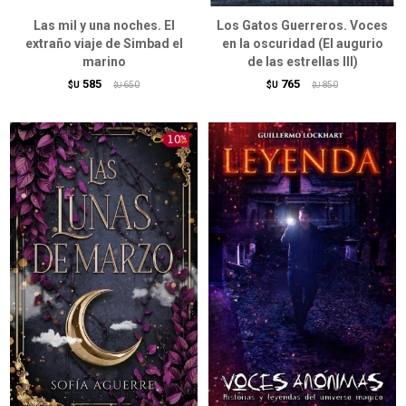
Las mil y una noches. El
Los Gatos Guerreros. Voces
extraño viaje de Simbad el
en la oscuridad (El augurio
marino
de las estrellas III)
585
765
$U
650
$U
850
$U
$U