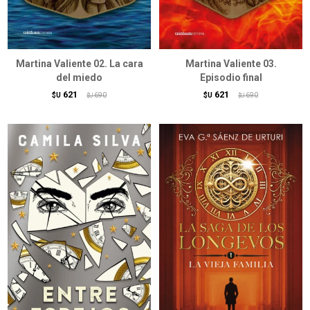
Martina Valiente 02. La cara
Martina Valiente 03.
del miedo
Episodio final
621
621
$U
690
$U
690
$U
$U