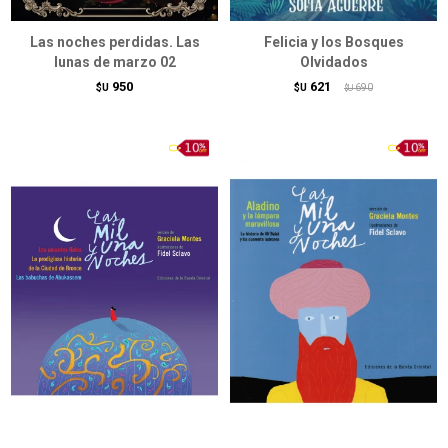
Las noches perdidas. Las
Felicia y los Bosques
lunas de marzo 02
Olvidados
950
621
$U
$U
690
$U