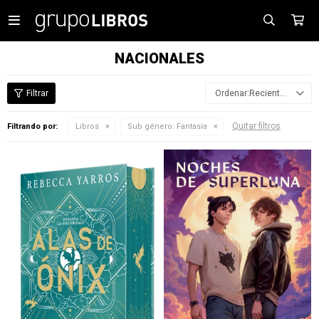

NACIONALES
Recientes
Quitar filtros
Filtrando por:
Libros
Sub género:
Fantasía