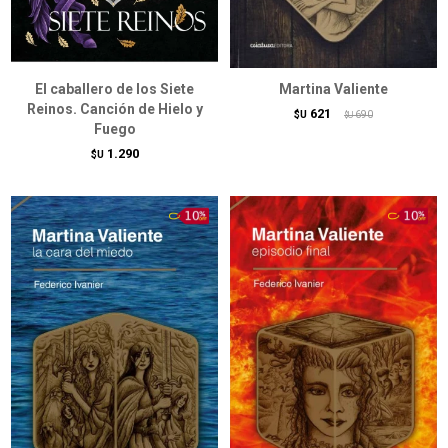
El caballero de los Siete
Martina Valiente
Reinos. Canción de Hielo y
621
$U
690
$U
Fuego
1.290
$U