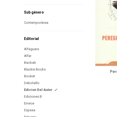
Sub género
Contemporánea
Editorial
Alfaguara
Alfar
Baobab
Blackie Books
Pere
Booket
Debolsillo
Edicion Del Autor
Ediciones B
Emece
Espasa
Estuario