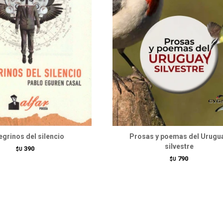
grinos del silencio
Prosas y poemas del Urugu
silvestre
390
$U
790
$U