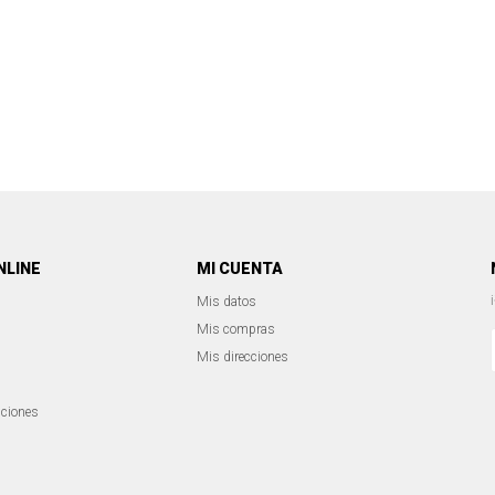
NLINE
MI CUENTA
Mis datos
Mis compras
Mis direcciones
iciones