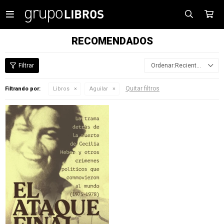

RECOMENDADOS
Recientes
Quitar filtros
Filtrando por:
Libros
Aguilar