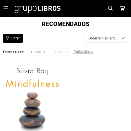

RECOMENDADOS
Recientes
Quitar filtros
Filtrando por:
Libros
Paidos