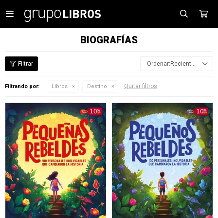

BIOGRAFÍAS
Recientes
Quitar filtros
Filtrando por:
Libros
Destino