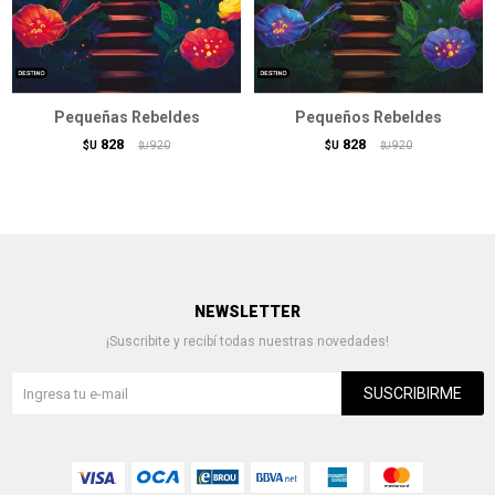
Pequeñas Rebeldes
Pequeños Rebeldes
828
828
$U
920
$U
920
$U
$U
NEWSLETTER
¡Suscribite y recibí todas nuestras novedades!
SUSCRIBIRME