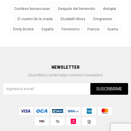
Cumbres borrascosas
Después del terremoto
distopía
El cuento de la criada
Elizabeth Moss
Emigrantes
Emily Brontë
España
Feminismo
Francia
Guerra
NEWSLETTER
¡Suscribite y recibí todas nuestras novedades!
SUSCRIBIRME