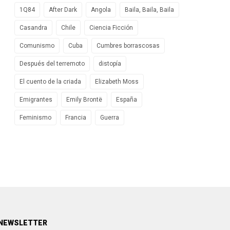
1Q84
After Dark
Angola
Baila, Baila, Baila
Casandra
Chile
Ciencia Ficción
Comunismo
Cuba
Cumbres borrascosas
Después del terremoto
distopía
El cuento de la criada
Elizabeth Moss
Emigrantes
Emily Brontë
España
Feminismo
Francia
Guerra
NEWSLETTER