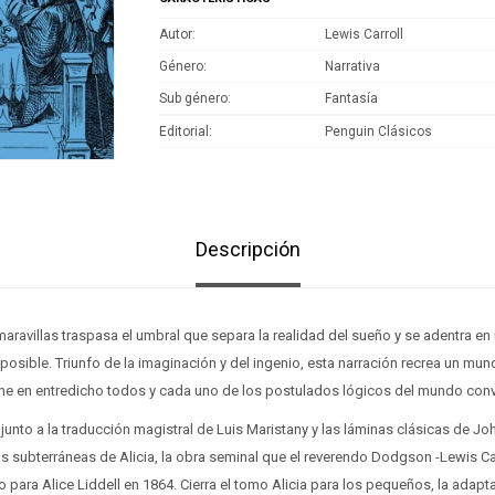
Autor
Lewis Carroll
Género
Narrativa
Sub género
Fantasía
Editorial
Penguin Clásicos
Descripción
 maravillas traspasa el umbral que separa la realidad del sueño y se adentra en un
sible. Triunfo de la imaginación y del ingenio, esta narración recrea un mun
pone en entredicho todos y cada uno de los postulados lógicos del mundo con
junto a la traducción magistral de Luis Maristany y las láminas clásicas de Jo
s subterráneas de Alicia, la obra seminal que el reverendo Dodgson -Lewis Ca
o para Alice Liddell en 1864. Cierra el tomo Alicia para los pequeños, la adapta