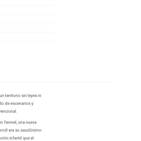
 territorio sin leyes ni
do de escenarios y
vencional.
hn Tenniel, una nueva
rroll era su seudónimo-
ción infantil que el