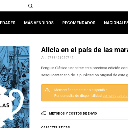
EDADES
MÁS VENDIDOS
RECOMENDADOS
NACIONALE
Alicia en el país de las mar
9788491050742
Penguin Clásicos nos trae esta preciosa edición co
sesquicentenario de la publicación original de este g
Momentáneamente no disponible.
Por consulta de disponibilidad
comuníquese c
MÉTODOS Y COSTOS DE ENVÍO
CARACTERÍSTICAS