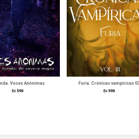
nda. Voces Anónimas
Furia. Crónicas vampíricas 0
590
590
$U
$U