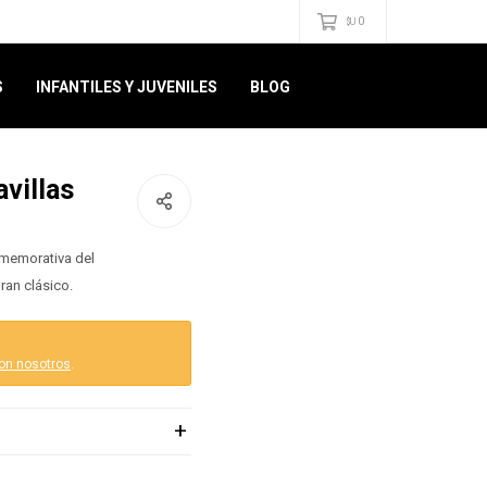
0
$U
S
INFANTILES Y JUVENILES
BLOG
avillas
nmemorativa del
ran clásico.
on nosotros
.