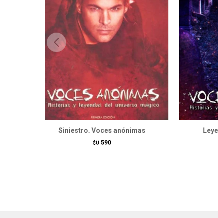
Siniestro. Voces anónimas
Leye
590
$U