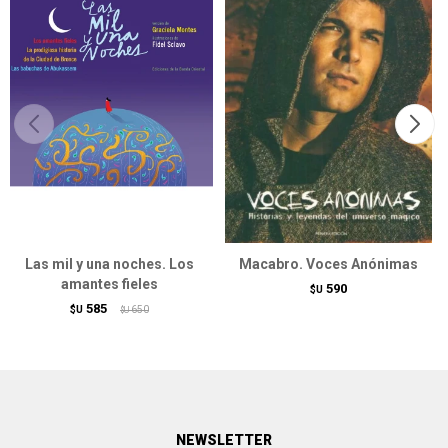
Las mil y una noches. Los
Macabro. Voces Anónimas
amantes fieles
590
$U
585
$U
650
$U
NEWSLETTER