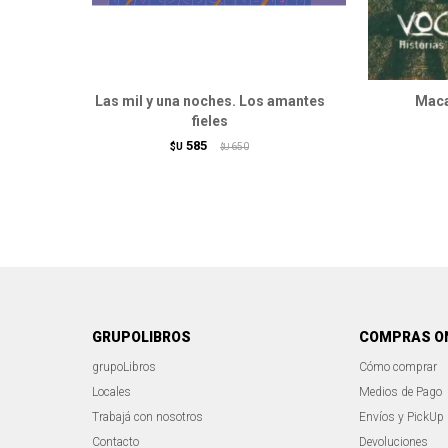
Las mil y una noches. Los amantes
Maca
fieles
585
$U
650
$U
GRUPOLIBROS
COMPRAS O
grupoLibros
Cómo comprar
Locales
Medios de Pago
Trabajá con nosotros
Envíos y PickUp
Contacto
Devoluciones