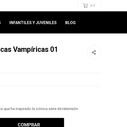
0
$U
S
INFANTILES Y JUVENILES
BLOG
icas Vampíricas 01
 que ha inspirado la icónica serie de televisión.
COMPRAR