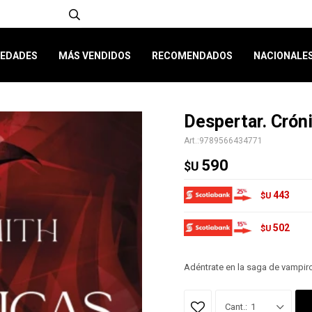
EDADES
MÁS VENDIDOS
RECOMENDADOS
NACIONALE
Despertar. Crón
9789566434771
590
$U
443
$U
502
$U
Adéntrate en la saga de vampiros
1