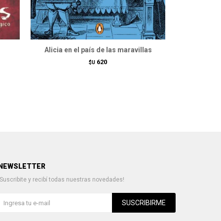
Alicia en el país de las maravillas
Wicked. Me
620
$U
NEWSLETTER
¡Suscribite y recibí todas nuestras novedades!
SUSCRIBIRME