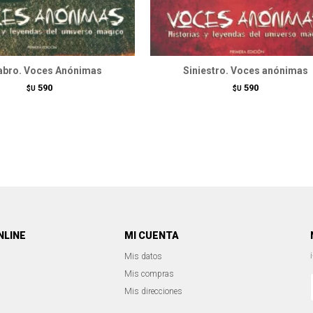
bro. Voces Anónimas
Siniestro. Voces anónimas
590
590
$U
$U
NLINE
MI CUENTA
Mis datos
Mis compras
Mis direcciones