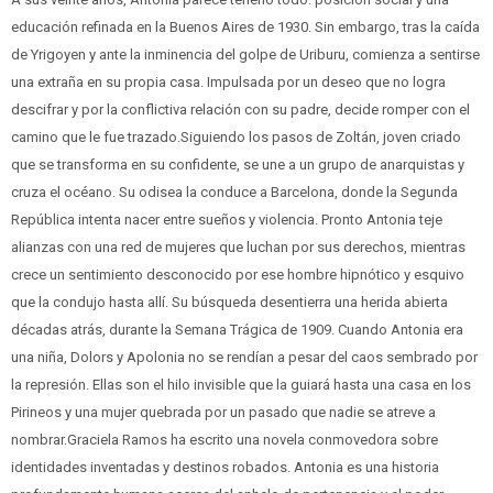
educación refinada en la Buenos Aires de 1930. Sin embargo, tras la caída
de Yrigoyen y ante la inminencia del golpe de Uriburu, comienza a sentirse
una extraña en su propia casa. Impulsada por un deseo que no logra
descifrar y por la conflictiva relación con su padre, decide romper con el
camino que le fue trazado.Siguiendo los pasos de Zoltán, joven criado
que se transforma en su confidente, se une a un grupo de anarquistas y
cruza el océano. Su odisea la conduce a Barcelona, donde la Segunda
República intenta nacer entre sueños y violencia. Pronto Antonia teje
alianzas con una red de mujeres que luchan por sus derechos, mientras
crece un sentimiento desconocido por ese hombre hipnótico y esquivo
que la condujo hasta allí. Su búsqueda desentierra una herida abierta
décadas atrás, durante la Semana Trágica de 1909. Cuando Antonia era
una niña, Dolors y Apolonia no se rendían a pesar del caos sembrado por
la represión. Ellas son el hilo invisible que la guiará hasta una casa en los
Pirineos y una mujer quebrada por un pasado que nadie se atreve a
nombrar.Graciela Ramos ha escrito una novela conmovedora sobre
identidades inventadas y destinos robados. Antonia es una historia