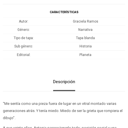
CARACTERÍSTICAS
Autor
Graciela Ramos
Género
Narrativa
Tipo de tapa
Tapa blanda
Sub género
Historia
Editorial
Planeta
Descripción
“Me sentía como una pieza fuera de lugar en un vitral montado varias
generaciones atrás. Y tenía miedo. Miedo de ser la grieta que rompiera el
dibujo”.
A sus veinte años, Antonia parece tenerlo todo: posición social y una