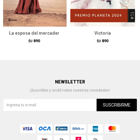
La esposa del mercader
Victoria
890
890
$U
$U
NEWSLETTER
¡Suscribite y recibí todas nuestras novedades!
SUSCRIBIRME