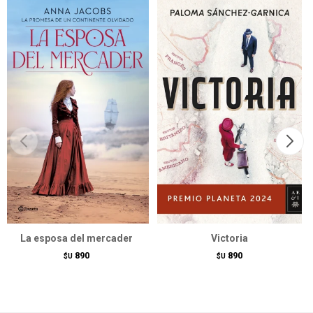
La esposa del mercader
Victoria
890
890
$U
$U