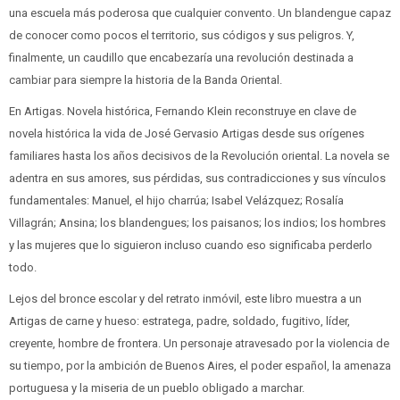
una escuela más poderosa que cualquier convento. Un blandengue capaz
de conocer como pocos el territorio, sus códigos y sus peligros. Y,
finalmente, un caudillo que encabezaría una revolución destinada a
cambiar para siempre la historia de la Banda Oriental.
En Artigas. Novela histórica, Fernando Klein reconstruye en clave de
novela histórica la vida de José Gervasio Artigas desde sus orígenes
familiares hasta los años decisivos de la Revolución oriental. La novela se
adentra en sus amores, sus pérdidas, sus contradicciones y sus vínculos
fundamentales: Manuel, el hijo charrúa; Isabel Velázquez; Rosalía
Villagrán; Ansina; los blandengues; los paisanos; los indios; los hombres
y las mujeres que lo siguieron incluso cuando eso significaba perderlo
todo.
Lejos del bronce escolar y del retrato inmóvil, este libro muestra a un
Artigas de carne y hueso: estratega, padre, soldado, fugitivo, líder,
creyente, hombre de frontera. Un personaje atravesado por la violencia de
su tiempo, por la ambición de Buenos Aires, el poder español, la amenaza
portuguesa y la miseria de un pueblo obligado a marchar.