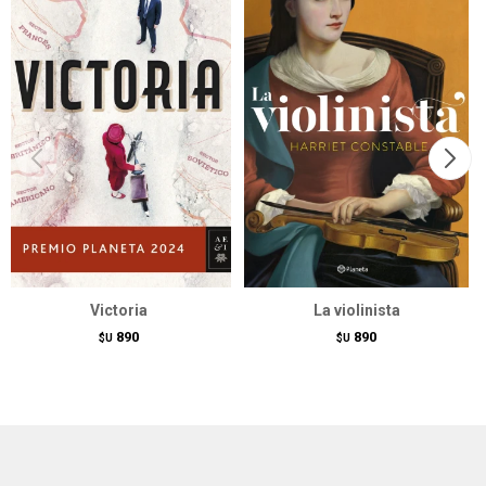
Victoria
La violinista
890
890
$U
$U