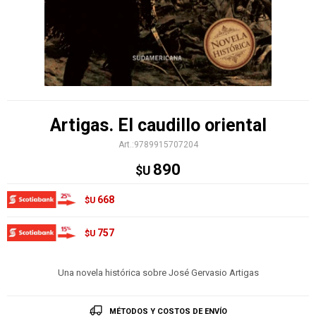
Artigas. El caudillo oriental
9789915707204
890
$U
668
$U
757
$U
Una novela histórica sobre José Gervasio Artigas
MÉTODOS Y COSTOS DE ENVÍO