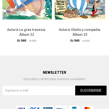
Asterix La gran travesía.
Asterix Obelix y compañía.
Álbum 22
Álbum 23
540
540
$U
600
$U
600
$U
$U
NEWSLETTER
¡Suscribite y recibí todas nuestras novedades!
SUSCRIBIRME