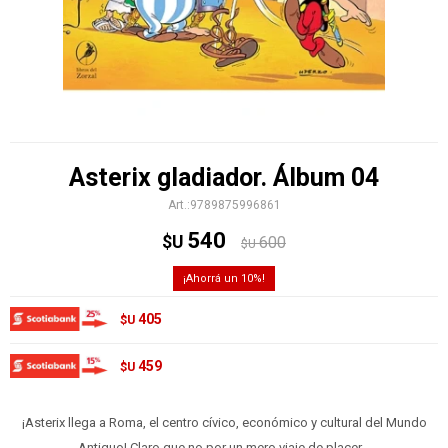
Asterix gladiador. Álbum 04
9789875996861
540
$U
600
$U
10
405
$U
459
$U
¡Asterix llega a Roma, el centro cívico, económico y cultural del Mundo
Antiguo! Claro que no por un mero viaje de placer…