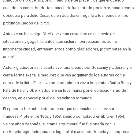
Antiguo! Claro que no por un mero viaje de placer… Es que el querido –
cuando no canta- bardo Asuranceturix fue raptado por los romanos como
obsequio para Julio César, quien decidió entregarlo a los leones en los
próximos juegos del circo.
Asterix y su fiel amigo Obelix se verán envueltos en una serie de
situaciones y gags hilarantes, que incluirán persecuciones por la
imponente ciudad, entrenamientos como gladiadores, ¡y combates en la
arena!
Asterix gladiador es la cuarta aventura creada por Goscinny y Uderzo, y en
cierta forma exalta la madurez que van adquiriendo los autores con el
correr de la tinta. En ella vemos por primera vez a los piratas Barba Roja y
Pata de Palo, y Obelix adquiere su loca manía por el coleccionismo de
cascos, en especial por el de los yelmos romanos.
El episodio fue publicado por entregas semanales en la revista
francesa Pilote entre 1962 y 1963, siendo compilado en libro en 1964.
Veinte años después, su trama argumental fue fusionada con la
de Asterix legionario para dar lugar al film animado Asterix y la sorpresa