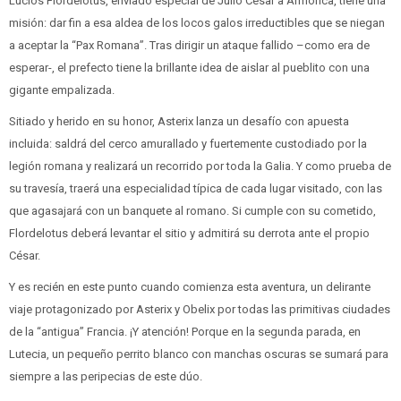
Lucios Flordelotus, enviado especial de Julio César a Armórica, tiene una
misión: dar fin a esa aldea de los locos galos irreductibles que se niegan
a aceptar la “Pax Romana”. Tras dirigir un ataque fallido –como era de
esperar-, el prefecto tiene la brillante idea de aislar al pueblito con una
gigante empalizada.
Sitiado y herido en su honor, Asterix lanza un desafío con apuesta
incluida: saldrá del cerco amurallado y fuertemente custodiado por la
legión romana y realizará un recorrido por toda la Galia. Y como prueba de
su travesía, traerá una especialidad típica de cada lugar visitado, con las
que agasajará con un banquete al romano. Si cumple con su cometido,
Flordelotus deberá levantar el sitio y admitirá su derrota ante el propio
César.
Y es recién en este punto cuando comienza esta aventura, un delirante
viaje protagonizado por Asterix y Obelix por todas las primitivas ciudades
de la “antigua” Francia. ¡Y atención! Porque en la segunda parada, en
Lutecia, un pequeño perrito blanco con manchas oscuras se sumará para
siempre a las peripecias de este dúo.