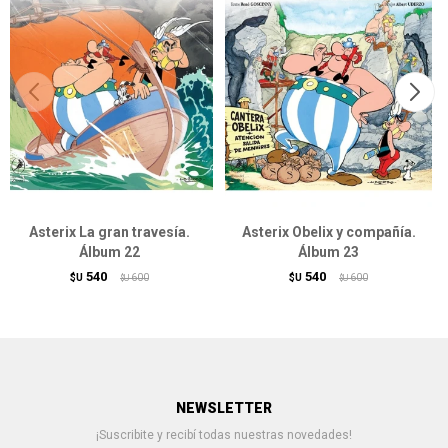
Asterix La gran travesía.
Asterix Obelix y compañía.
Álbum 22
Álbum 23
540
540
$U
600
$U
600
$U
$U
NEWSLETTER
¡Suscribite y recibí todas nuestras novedades!