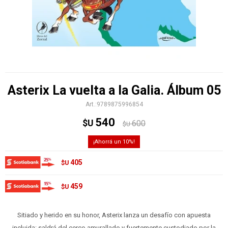
Asterix La vuelta a la Galia. Álbum 05
9789875996854
540
$U
600
$U
10
405
$U
459
$U
Sitiado y herido en su honor, Asterix lanza un desafío con apuesta
incluida: saldrá del cerco amurallado y fuertemente custodiado por la