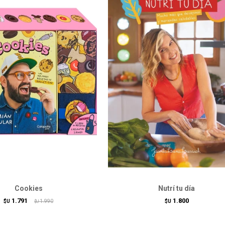
Cookies
Nutrí tu día
1.791
1.800
$U
1.990
$U
$U