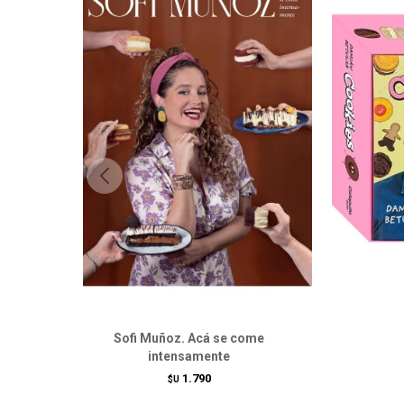
Sofi Muñoz. Acá se come
intensamente
1.790
$U