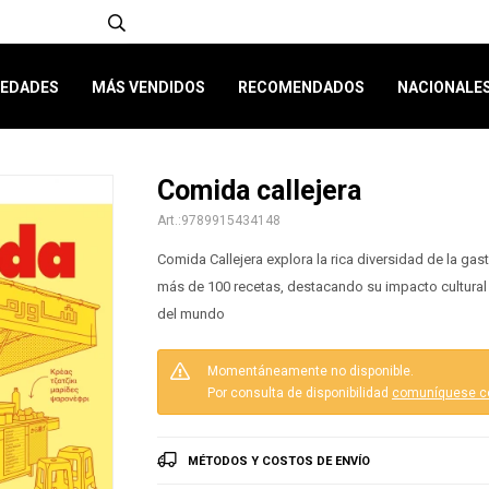
EDADES
MÁS VENDIDOS
RECOMENDADOS
NACIONALE
Comida callejera
9789915434148
Comida Callejera explora la rica diversidad de la ga
más de 100 recetas, destacando su impacto cultural y
del mundo
Momentáneamente no disponible.
Por consulta de disponibilidad
comuníquese c
MÉTODOS Y COSTOS DE ENVÍO