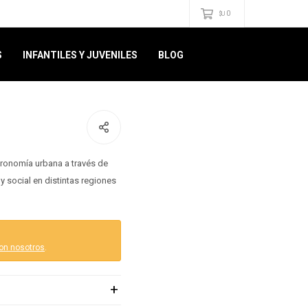
0
$U
S
INFANTILES Y JUVENILES
BLOG
stronomía urbana a través de
 social en distintas regiones
on nosotros
.