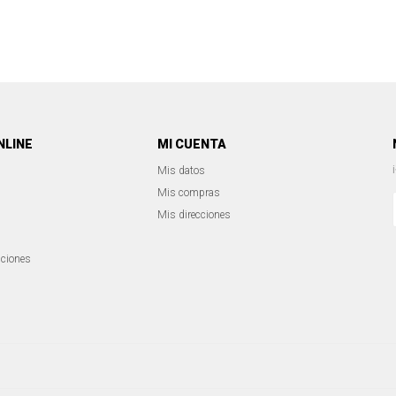
NLINE
MI CUENTA
Mis datos
Mis compras
Mis direcciones
iciones