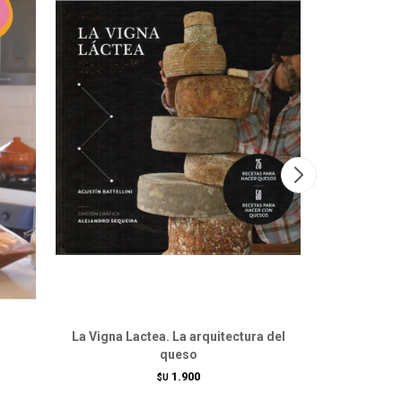
La Vigna Lactea. La arquitectura del
Hierbas.
queso
aromáti
1.900
$U