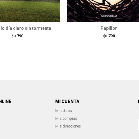
olo día claro sin tormenta
Papillon
790
790
$U
$U
NLINE
MI CUENTA
Mis datos
Mis compras
Mis direcciones