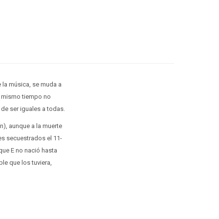
de la música, se muda a
al mismo tiempo no
de ser iguales a todas.
n), aunque a la muerte
nes secuestrados el 11-
que E no nació hasta
le que los tuviera,