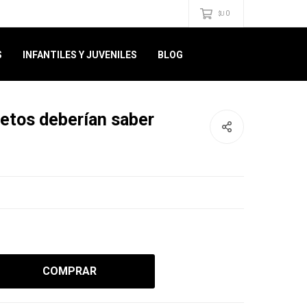
0
$U
S
INFANTILES Y JUVENILES
BLOG
ietos deberían saber
COMPRAR