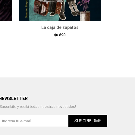
La caja de zapatos
Indigni
890
$U
NEWSLETTER
¡Suscribite y recibí todas nuestras novedades!
SUSCRIBIRME