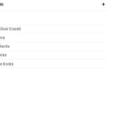
ÍO
liver Everett
iva
blanda
rias
ie Books