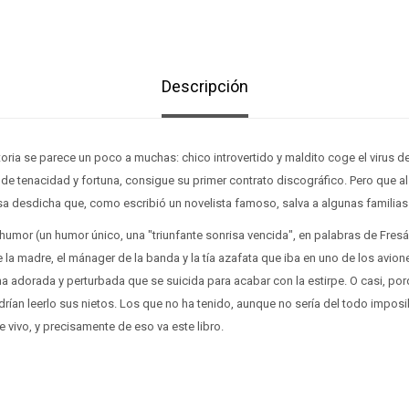
Descripción
storia se parece un poco a muchas: chico introvertido y maldito coge el virus 
 de tenacidad y fortuna, consigue su primer contrato discográfico. Pero que 
a desdicha que, como escribió un novelista famoso, salva a algunas familias 
humor (un humor único, una "triunfante sonrisa vencida", en palabras de Fresá
e la madre, el mánager de la banda y la tía azafata que iba en uno de los avio
 adorada y perturbada que se suicida para acabar con la estirpe. O casi, por
drían leerlo sus nietos. Los que no ha tenido, aunque no sería del todo imposib
e vivo, y precisamente de eso va este libro.