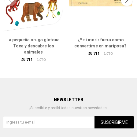
La pequeña oruga glotona.
¿Y si morir fuera como
Toca y descubre los
convertirse en mariposa?
animales
711
$U
790
$U
711
$U
790
$U
NEWSLETTER
¡Suscribite y recibí todas nuestras novedades!
SUSCRIBIRME