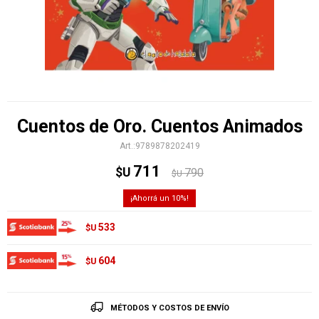
Cuentos de Oro. Cuentos Animados
9789878202419
711
$U
790
$U
10
533
$U
604
$U
MÉTODOS Y COSTOS DE ENVÍO