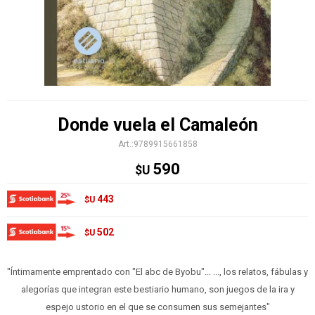
Donde vuela el Camaleón
9789915661858
590
$U
443
$U
502
$U
"Íntimamente emprentado con "El abc de Byobu"... ..., los relatos, fábulas y
alegorías que integran este bestiario humano, son juegos de la ira y
espejo ustorio en el que se consumen sus semejantes"