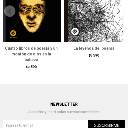
Cuatro libros de poesía y un
La leyenda del poema
montón de ojos en la
590
$U
cabeza
590
$U
NEWSLETTER
¡Suscribite y recibí todas nuestras novedades!
SUSCRIBIRME