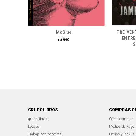
McGlue
PRE-VENTA
ENTREG
990
$U
S
GRUPOLIBROS
COMPRAS O
grupoLibros
Cómo comprar
Locales
Medios de Pago
Trabajá con nosotros
Envíos y PickUp