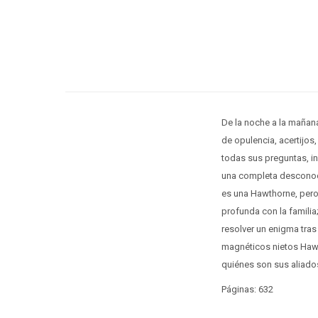
De la noche a la mañan
de opulencia, acertijos
todas sus preguntas, in
una completa desconocid
es una Hawthorne, pero
profunda con la familia
resolver un enigma tra
magnéticos nietos Hawt
quiénes son sus aliados
Páginas: 632