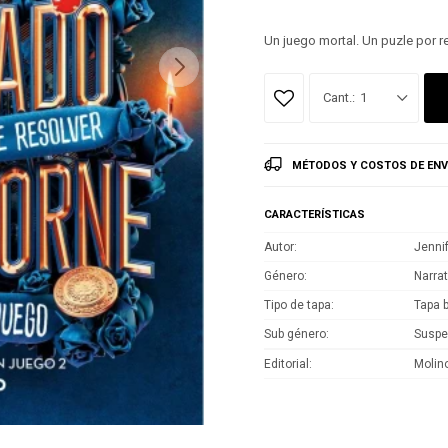
Un juego mortal. Un puzle por re
1
MÉTODOS Y COSTOS DE ENV
CARACTERÍSTICAS
Autor
Jenni
Género
Narrat
Tipo de tapa
Tapa 
Sub género
Susp
Editorial
Molin