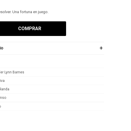
solver. Una fortuna en juego.
COMPRAR
ÍO
fer Lynn Barnes
iva
blanda
enso
o