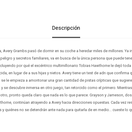
Descripción
a, Avery Grambs pasó de dormir en su coche a heredar miles de millones. Ya 
, peligro y secretos familiares, va en busca de la única persona que puede tene
cluyendo por qué el excéntrico multimillonario Tobias Hawthorne le dejó toda 
a, en lugar de a sus hijas y nietos. Avery tiene un test de adn que confirma
 se le empieza a amontonar una gran cantidad de pistas crípticas que sugie
; y se descubre inmersa en otro juego, tan retorcido como el primero. Mientra
s otro, pronto queda claro que nada es lo que parece. Grayson y Jameson, dos
horne, continúan atrayendo a Avery hacia direcciones opuestas. Cada vez resu
 y quiénes no se detendrán ante nada para quitarla de en medio... cueste lo q