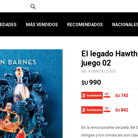
EDADES
MÁS VENDIDOS
RECOMENDADOS
NACIONALE
El legado Hawth
juego 02
9789878121055
990
$U
743
$U
842
$U
En la emocionante secuela del be
intrigas y los romances son clav