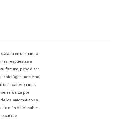
instalada en un mundo
r las respuestas a
su fortuna, pese a ser
 que biológicamente no
ren una conexión más
s se esfuerza por
 de los enigmáticos y
lta más difícil saber
ue cueste.