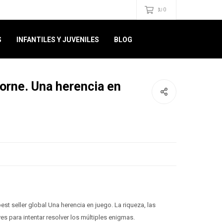
0
$U
S
INFANTILES Y JUVENILES
BLOG
orne. Una herencia en
st seller global Una herencia en juego. La riqueza, las
es para intentar resolver los múltiples enigmas.