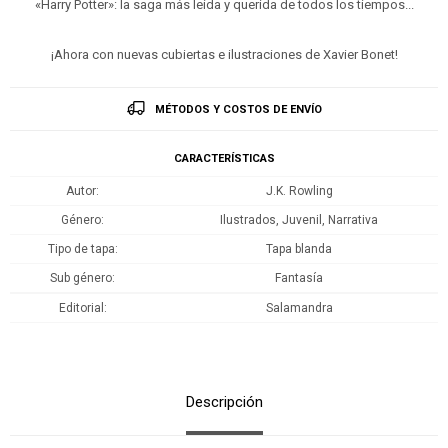
«Harry Potter»: la saga más leída y querida de todos los tiempos...
¡Ahora con nuevas cubiertas e ilustraciones de Xavier Bonet!
MÉTODOS Y COSTOS DE ENVÍO
CARACTERÍSTICAS
Autor
J.K. Rowling
Género
Ilustrados, Juvenil, Narrativa
Tipo de tapa
Tapa blanda
Sub género
Fantasía
Editorial
Salamandra
Descripción