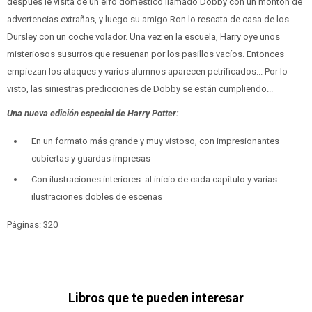
después le visita de un elfo doméstico llamado Dobby con un montón de
advertencias extrañas, y luego su amigo Ron lo rescata de casa de los
Dursley con un coche volador. Una vez en la escuela, Harry oye unos
misteriosos susurros que resuenan por los pasillos vacíos. Entonces
empiezan los ataques y varios alumnos aparecen petrificados... Por lo
visto, las siniestras predicciones de Dobby se están cumpliendo...
Una nueva edición especial de Harry Potter:
En un formato más grande y muy vistoso, con impresionantes
cubiertas y guardas impresas
Con ilustraciones interiores: al inicio de cada capítulo y varias
ilustraciones dobles de escenas
Páginas: 320
Libros que te pueden interesar