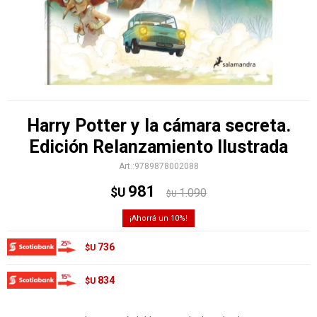
Harry Potter y la cámara secreta.
Edición Relanzamiento Ilustrada
9789878002088
981
$U
1.090
$U
10
736
$U
834
$U