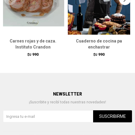
Carnes rojas y de caza.
Cuaderno de cocina pa
Instituto Crandon
enchastrar
990
990
$U
$U
NEWSLETTER
¡Suscribite y recibí todas nuestras novedades!
SUSCRIBIRME