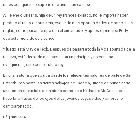
no es con quien se supone que tiene que casarse.
A Hélène d’Orléans, hija de un rey francés exiliado, no le importa haber
perdido el título de princesa; eso le da más oportunidades de romper las
reglas, como pasar tiempo con el encantador y apuesto príncipe Eddy,
que está fuera de su alcance.
Y luego está May de Teck. Después de pasarse toda la vida apartada de la
realeza, está decidida a casarse con un príncipe, y no con uno
cualquiera..., sino con el futuro rey.
En una historia que abarca desde los relucientes salones de baile de San
Petersburgo hasta las tierras salvajes de Escocia, Juego de reinas narra
un momento crucial de la historia como solo Katharine McGee sabe
hacerlo: a través de los ojos de las jóvenes cuyas vidas y amores lo
cambiaron todo.
Páginas: 384