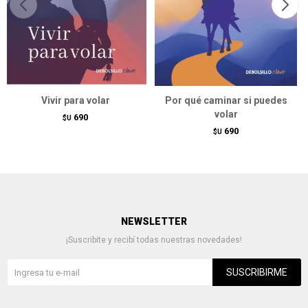
Vivir para volar
Por qué caminar si puedes
volar
690
$U
690
$U
NEWSLETTER
¡Suscribite y recibí todas nuestras novedades!
SUSCRIBIRME