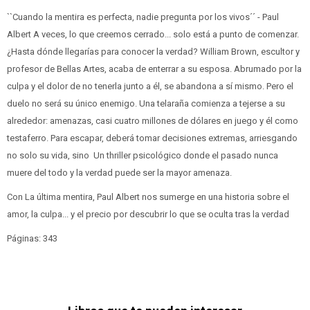
``Cuando la mentira es perfecta, nadie pregunta por los vivos´´ - Paul
Albert A veces, lo que creemos cerrado... solo está a punto de comenzar.
¿Hasta dónde llegarías para conocer la verdad? William Brown, escultor y
profesor de Bellas Artes, acaba de enterrar a su esposa. Abrumado por la
culpa y el dolor de no tenerla junto a él, se abandona a sí mismo. Pero el
duelo no será su único enemigo. Una telaraña comienza a tejerse a su
alrededor: amenazas, casi cuatro millones de dólares en juego y él como
testaferro. Para escapar, deberá tomar decisiones extremas, arriesgando
no solo su vida, sino Un thriller psicológico donde el pasado nunca
muere del todo y la verdad puede ser la mayor amenaza.
Con La última mentira, Paul Albert nos sumerge en una historia sobre el
amor, la culpa... y el precio por descubrir lo que se oculta tras la verdad
Páginas: 343