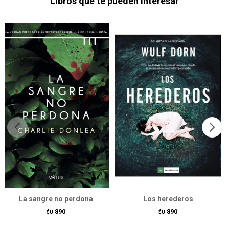
Libros que te pueden interesar
La sangre no perdona
Los herederos
890
890
$U
$U