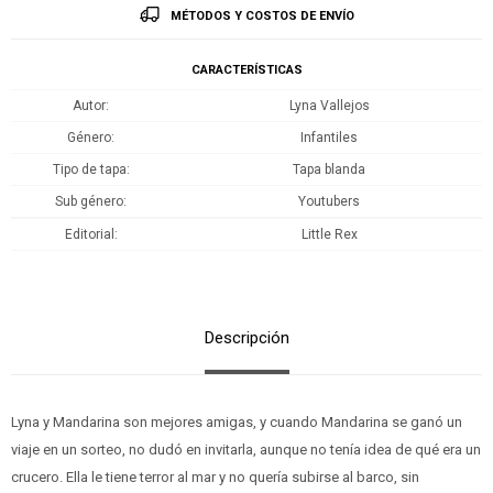
MÉTODOS Y COSTOS DE ENVÍO
CARACTERÍSTICAS
Autor
Lyna Vallejos
Género
Infantiles
Tipo de tapa
Tapa blanda
Sub género
Youtubers
Editorial
Little Rex
Descripción
Lyna y Mandarina son mejores amigas, y cuando Mandarina se ganó un
viaje en un sorteo, no dudó en invitarla, aunque no tenía idea de qué era un
crucero. Ella le tiene terror al mar y no quería subirse al barco, sin