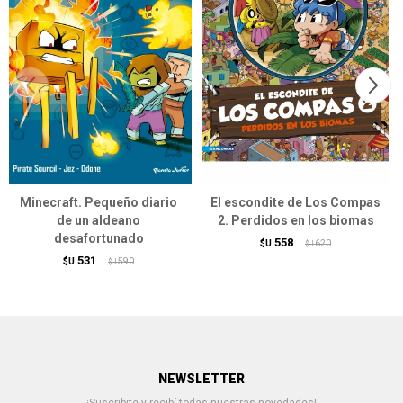
Minecraft. Pequeño diario
El escondite de Los Compas
de un aldeano
2. Perdidos en los biomas
desafortunado
558
$U
620
$U
531
$U
590
$U
NEWSLETTER
¡Suscribite y recibí todas nuestras novedades!