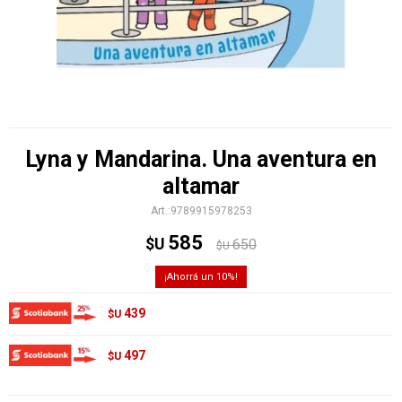
Lyna y Mandarina. Una aventura en
altamar
9789915978253
585
$U
650
$U
10
439
$U
497
$U