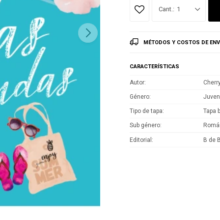
1
MÉTODOS Y COSTOS DE ENV
CARACTERÍSTICAS
Autor
Cherr
Género
Juven
Tipo de tapa
Tapa 
Sub género
Román
Editorial
B de B