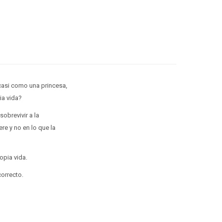
, casi como una princesa,
ia vida?
obrevivir a la
re y no en lo que la
opia vida.
correcto.