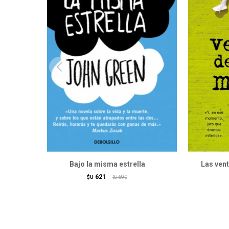
Bajo la misma estrella
Las ven
621
$U
690
$U