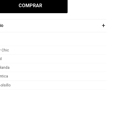
COMPRAR
ÍO
y Chic
il
blanda
tica
olsillo