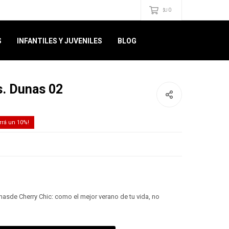
0
$U
S
INFANTILES Y JUVENILES
BLOG
s. Dunas 02
10
nasde Cherry Chic: como el mejor verano de tu vida, no