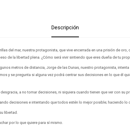
Descripción
orillas del mar, nuestra protagonista, que vive encerrada en una prisión de oro
so de la libertad plena. ¿Cómo será vivir sintiendo que eres dueña de tu prop
lgunos metros de distancia, Jorge de las Dunas, nuestro protagonista, intenta s
mos y se pregunta si alguna vez podrá centrar sus decisiones en lo que él quie
r desgracia, a no tomar decisiones, ni siquiera cuando tienen que ver con su pr
omando decisiones e intentando que todos estén lo mejor posible; haciendo lo 
su libertad.
uchar por lo que quiere para sí mismo.