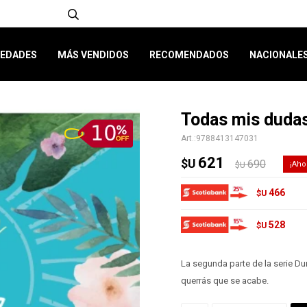
EDADES
MÁS VENDIDOS
RECOMENDADOS
NACIONALE
Todas mis duda
9788413147031
621
$U
690
$U
466
$U
528
$U
La segunda parte de la serie Du
querrás que se acabe.