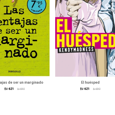
tajas de ser un marginado
El huésped
621
621
$U
690
$U
690
$U
$U