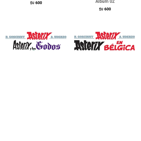
Álbum 02
600
$U
600
$U
Asterix y los godos. Álbum
Asterix en Bélgica. Álbum 24
03
600
$U