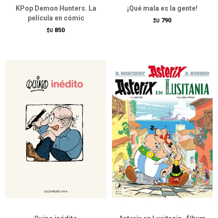
KPop Demon Hunters. La
¡Qué mala es la gente!
película en cómic
790
$U
850
$U