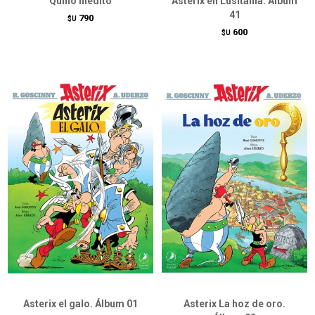
Quino inédito
Asterix en Lusitania. Álbum
41
790
$U
600
$U
Asterix el galo. Álbum 01
Asterix La hoz de oro.