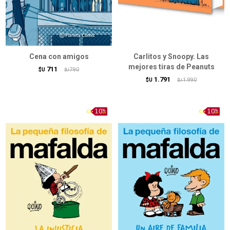
Cena con amigos
Carlitos y Snoopy. Las
mejores tiras de Peanuts
711
$U
790
$U
1.791
$U
1.990
$U