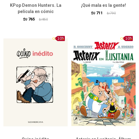
KPop Demon Hunters. La
¡Qué mala es la gente!
película en cómic
711
$U
790
$U
765
$U
850
$U