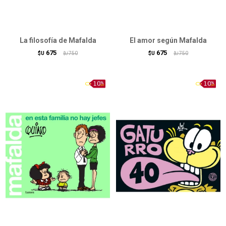
La filosofía de Mafalda
El amor según Mafalda
675
675
$U
750
$U
750
$U
$U