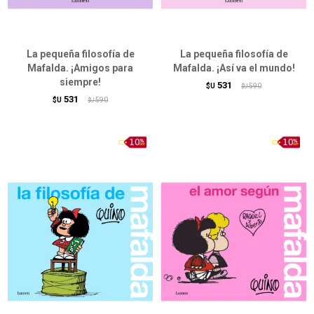
La pequeña filosofía de
La pequeña filosofía de
Mafalda. ¡Amigos para
Mafalda. ¡Así va el mundo!
siempre!
531
$U
590
$U
531
$U
590
$U