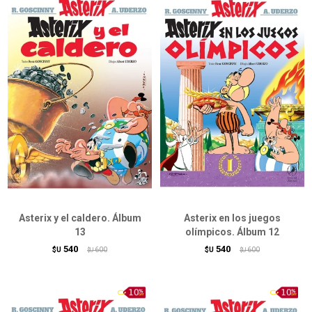
Asterix y el caldero. Álbum
Asterix en los juegos
13
olímpicos. Álbum 12
540
540
$U
600
$U
600
$U
$U