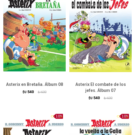
Asterix en Bretaña. Álbum 08
Asterix El combate de los
jefes. Álbum 07
540
$U
600
$U
540
$U
600
$U