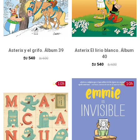
Asterix y el grifo. Álbum 39
Asterix El lirio blanco. Álbum
40
540
$U
600
$U
540
$U
600
$U