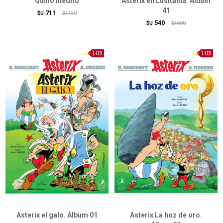
Quino inédito
Asterix en Lusitania. Álbum
41
711
$U
790
$U
540
$U
600
$U
Asterix el galo. Álbum 01
Asterix La hoz de oro.