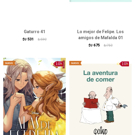
Gaturro 41
Lo mejor de Felipe. Los
amigos de Mafalda 01
531
$U
590
$U
675
$U
750
$U