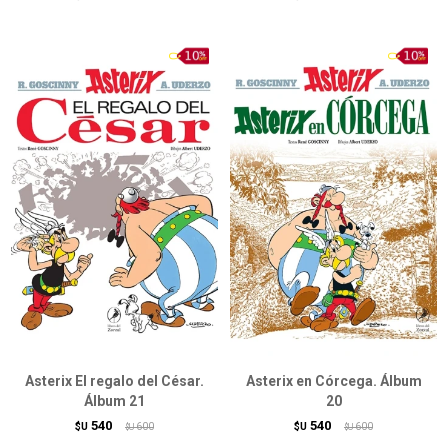
Asterix El regalo del César.
Asterix en Córcega. Álbum
Álbum 21
20
540
540
$U
600
$U
600
$U
$U