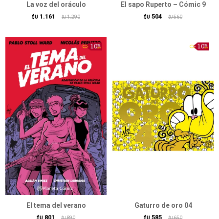
La voz del oráculo
El sapo Ruperto – Cómic 9
1.161
504
$U
1.290
$U
560
$U
$U
El tema del verano
Gaturro de oro 04
801
585
$U
890
$U
650
$U
$U