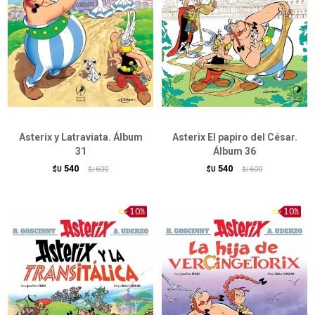
Asterix y Latraviata. Álbum
Asterix El papiro del César.
31
Álbum 36
540
540
$U
600
$U
600
$U
$U