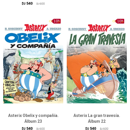
540
$U
600
$U
Asterix Obelix y compañía.
Asterix La gran travesía.
Álbum 23
Álbum 22
540
540
$U
600
$U
600
$U
$U