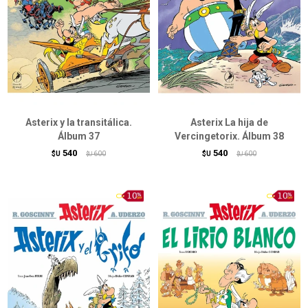
Asterix y la transitálica.
Asterix La hija de
Álbum 37
Vercingetorix. Álbum 38
540
540
$U
600
$U
600
$U
$U