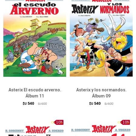
Asterix El escudo arverno.
Asterix y los normandos.
Álbum 11
Álbum 09
540
540
$U
600
$U
600
$U
$U