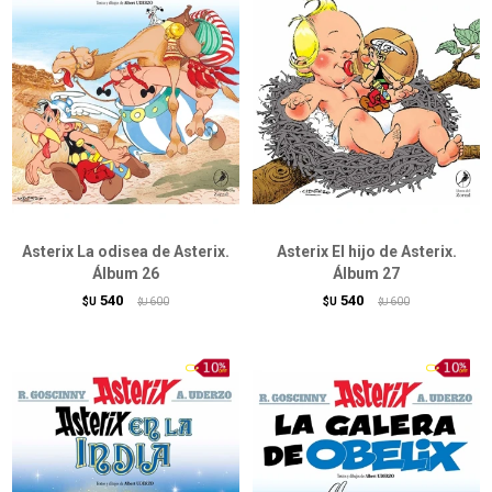
Asterix La odisea de Asterix.
Asterix El hijo de Asterix.
Álbum 26
Álbum 27
540
540
$U
600
$U
600
$U
$U