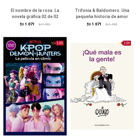
El nombre de la rosa. La
Trifonia & Baldomero. Una
novela gráfica 02 de 02
pequeña historia de amor
1.071
1.071
$U
1.190
$U
1.190
$U
$U