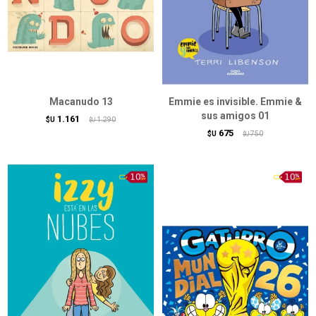
Macanudo 13
Emmie es invisible. Emmie &
sus amigos 01
1.161
$U
1.290
$U
675
$U
750
$U