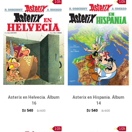
Asterix en Helvecia. Álbum
Asterix en Hispania. Álbum
16
14
540
540
$U
600
$U
600
$U
$U