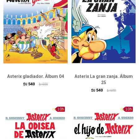
Asterix gladiador. Álbum 04
Asterix La gran zanja. Álbum
25
540
$U
600
$U
540
$U
600
$U