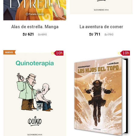
Alas de estrella. Manga
La aventura de comer
621
711
$U
690
$U
790
$U
$U