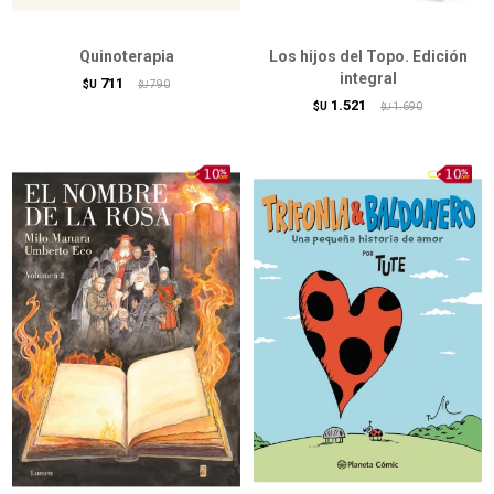
Quinoterapia
Los hijos del Topo. Edición
integral
711
$U
790
$U
1.521
$U
1.690
$U