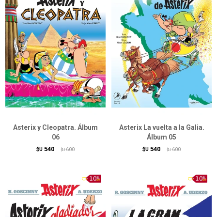
Asterix y Cleopatra. Álbum
Asterix La vuelta a la Galia.
06
Álbum 05
540
540
$U
600
$U
600
$U
$U