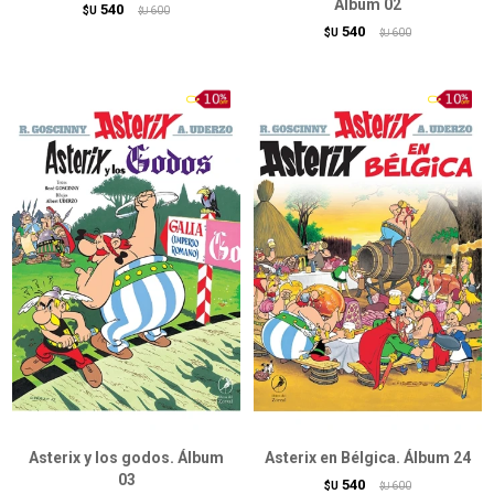
Álbum 02
540
$U
600
$U
540
$U
600
$U
Asterix y los godos. Álbum
Asterix en Bélgica. Álbum 24
03
540
$U
600
$U