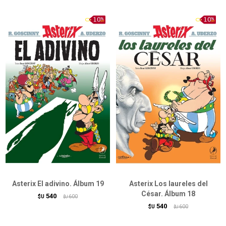
Asterix El adivino. Álbum 19
Asterix Los laureles del
César. Álbum 18
540
$U
600
$U
540
$U
600
$U