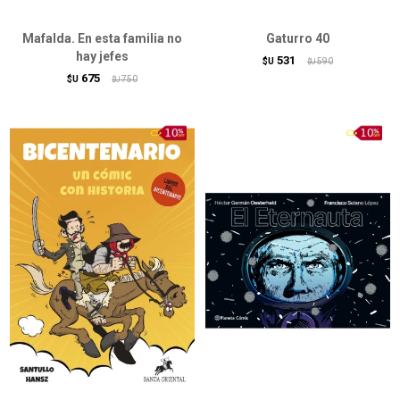
Mafalda. En esta familia no
Gaturro 40
hay jefes
531
$U
590
$U
675
$U
750
$U