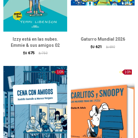
Izzy está en las nubes.
Gaturro Mundial 2026
Emmie & sus amigos 02
621
$U
690
$U
675
$U
750
$U