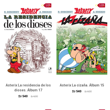
Asterix La residencia de los
Asterix La cizaña. Álbum 15
dioses. Álbum 17
540
$U
600
$U
540
$U
600
$U