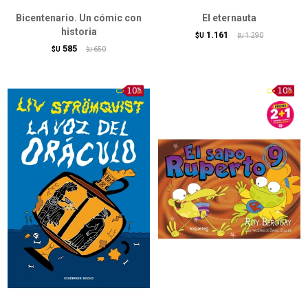
Bicentenario. Un cómic con
El eternauta
historia
1.161
$U
1.290
$U
585
$U
650
$U