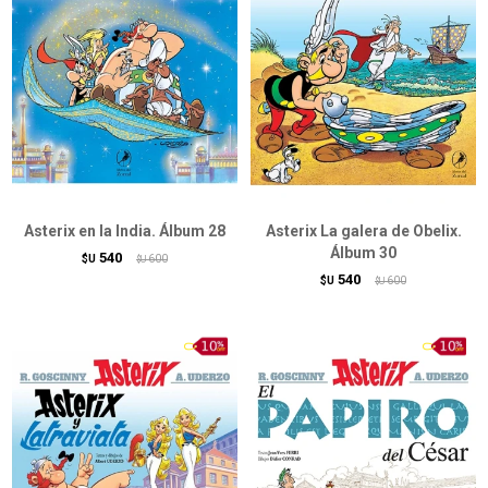
Asterix en la India. Álbum 28
Asterix La galera de Obelix.
Álbum 30
540
$U
600
$U
540
$U
600
$U