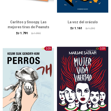
Carlitos y Snoopy. Las
La voz del oráculo
mejores tiras de Peanuts
1.161
$U
1.290
$U
1.791
$U
1.990
$U