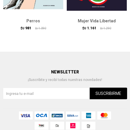
Perros
Mujer Vida Libertad
981
1.161
$U
1.090
$U
1.290
$U
$U
NEWSLETTER
¡Suscribite y recibí todas nuestras novedades!
SUSCRIBIRME