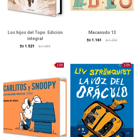
Los hijos del Topo. Edición
Macanudo 13
integral
1.161
$U
1.290
$U
1.521
$U
1.690
$U