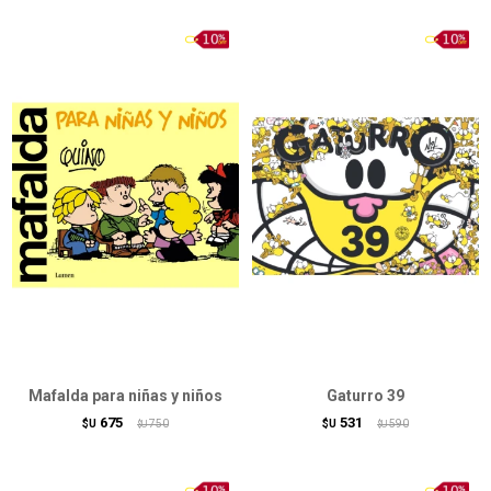
Mafalda para niñas y niños
Gaturro 39
675
531
$U
750
$U
590
$U
$U