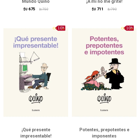
Mundo Quino
¡A mí no me grite!
675
711
$U
750
$U
790
$U
$U
¡Qué presente
Potentes, prepotentes e
impresentable!
imponentes