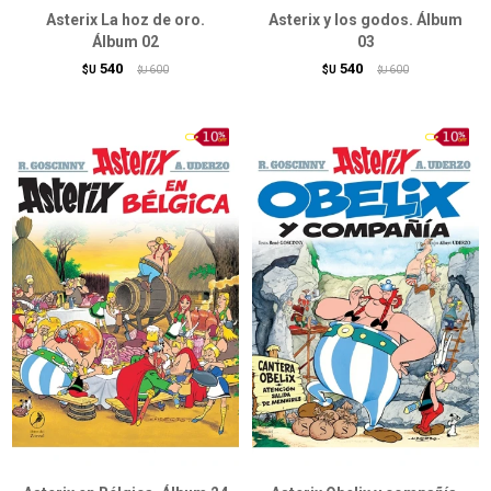
Asterix La hoz de oro.
Asterix y los godos. Álbum
Álbum 02
03
540
540
$U
600
$U
600
$U
$U