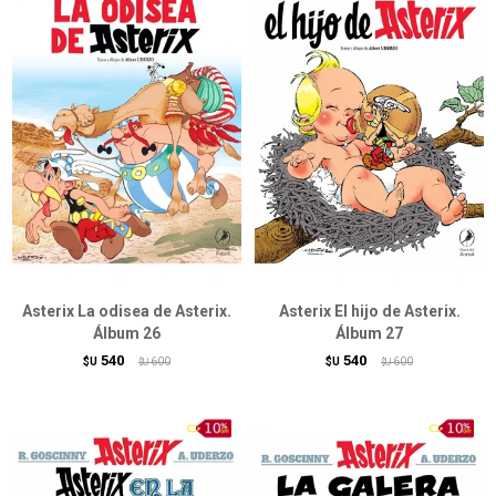
Asterix La odisea de Asterix.
Asterix El hijo de Asterix.
Álbum 26
Álbum 27
540
540
$U
600
$U
600
$U
$U