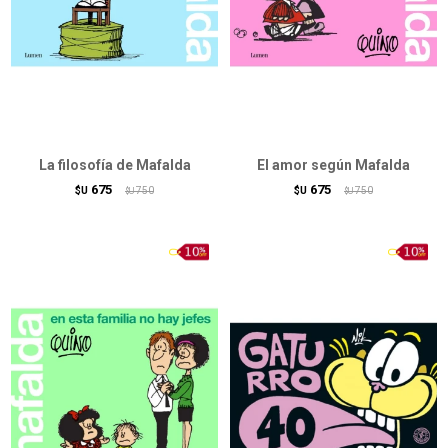
La filosofía de Mafalda
El amor según Mafalda
675
675
$U
750
$U
750
$U
$U