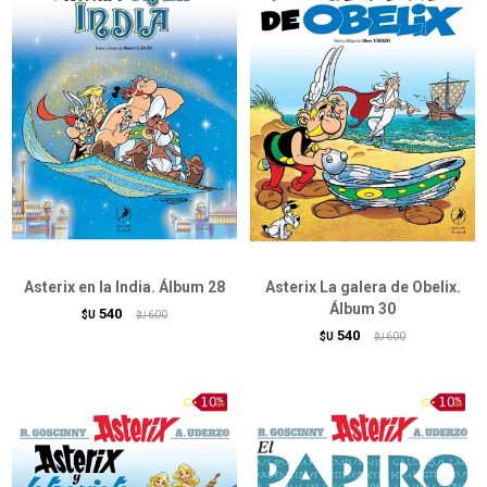
Asterix en la India. Álbum 28
Asterix La galera de Obelix.
Álbum 30
540
$U
600
$U
540
$U
600
$U