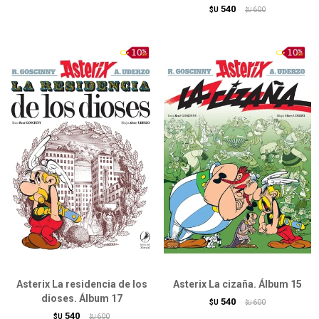
540
$U
600
$U
Asterix La residencia de los
Asterix La cizaña. Álbum 15
dioses. Álbum 17
540
$U
600
$U
540
$U
600
$U