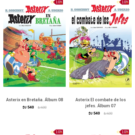
Asterix en Bretaña. Álbum 08
Asterix El combate de los
jefes. Álbum 07
540
$U
600
$U
540
$U
600
$U