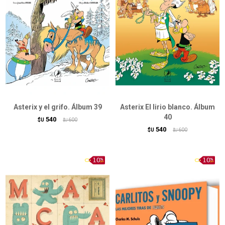
Asterix y el grifo. Álbum 39
Asterix El lirio blanco. Álbum
40
540
$U
600
$U
540
$U
600
$U