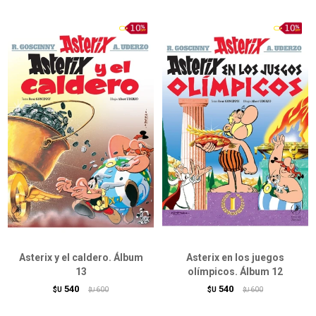
Asterix y el caldero. Álbum
Asterix en los juegos
13
olímpicos. Álbum 12
540
540
$U
600
$U
600
$U
$U