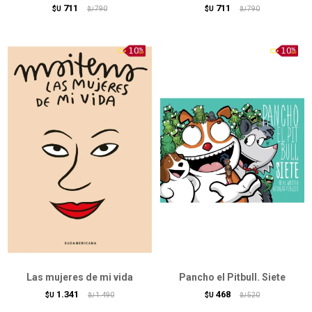
711
711
$U
790
$U
790
$U
$U
Las mujeres de mi vida
Pancho el Pitbull. Siete
1.341
468
$U
1.490
$U
520
$U
$U