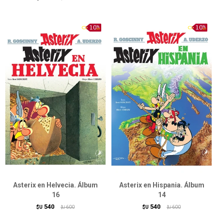
Asterix en Helvecia. Álbum
Asterix en Hispania. Álbum
16
14
540
540
$U
600
$U
600
$U
$U