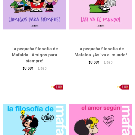
La pequeña filosofía de
La pequeña filosofía de
Mafalda. ¡Amigos para
Mafalda. ¡Así va el mundo!
siempre!
531
$U
590
$U
531
$U
590
$U