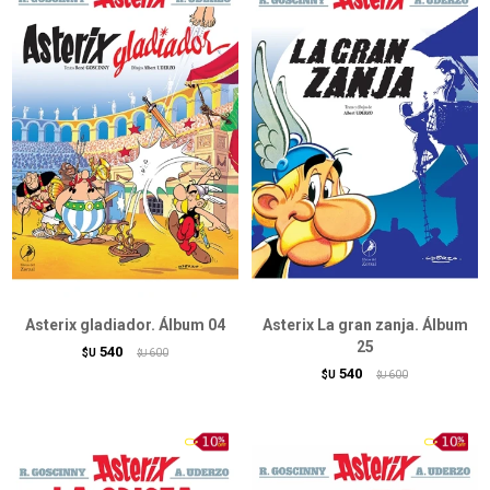
Asterix gladiador. Álbum 04
Asterix La gran zanja. Álbum
25
540
$U
600
$U
540
$U
600
$U