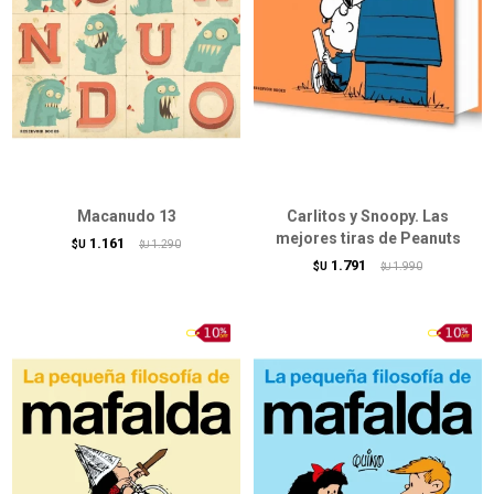
Macanudo 13
Carlitos y Snoopy. Las
mejores tiras de Peanuts
1.161
$U
1.290
$U
1.791
$U
1.990
$U