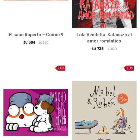
El sapo Ruperto – Cómic 9
Lola Vendetta. Katanazo al
amor romántico
504
$U
560
$U
738
$U
820
$U