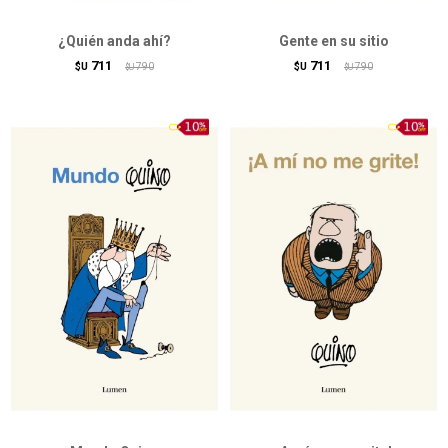
¿Quién anda ahí?
Gente en su sitio
711
711
$U
790
$U
790
$U
$U