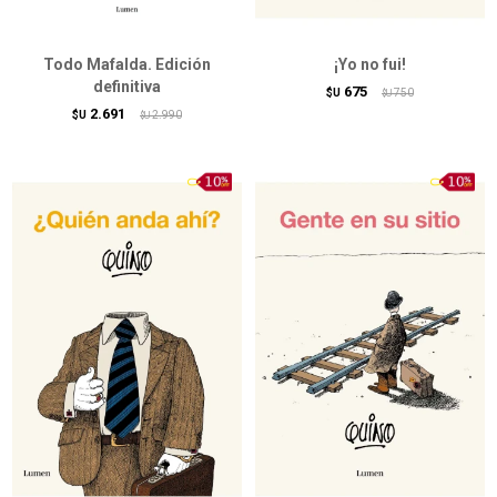
Todo Mafalda. Edición
¡Yo no fui!
definitiva
675
$U
750
$U
2.691
$U
2.990
$U