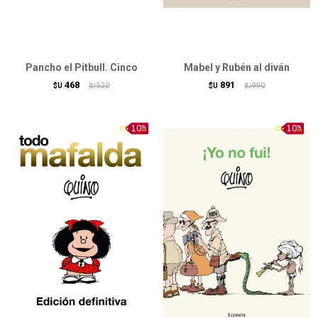
Pancho el Pitbull. Cinco
Mabel y Rubén al diván
468
891
$U
520
$U
990
$U
$U