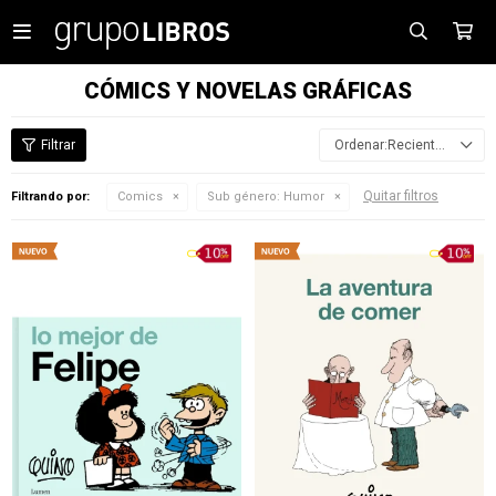

CÓMICS Y NOVELAS GRÁFICAS
Recientes
Quitar filtros
Filtrando por:
Comics
Sub género:
Humor