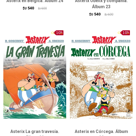
Asterix en Bélgica. Álbum 24
Asterix Obelix y compañía.
Álbum 23
540
$U
600
$U
540
$U
600
$U
Asterix La gran travesía.
Asterix en Córcega. Álbum