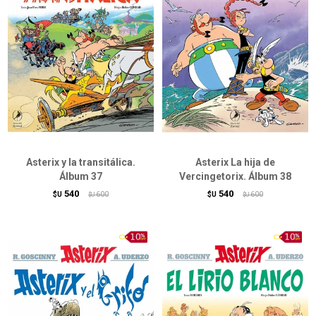
Asterix y la transitálica.
Asterix La hija de
Álbum 37
Vercingetorix. Álbum 38
540
540
$U
600
$U
600
$U
$U