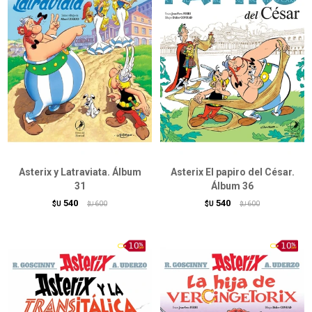
Asterix y Latraviata. Álbum
Asterix El papiro del César.
31
Álbum 36
540
540
$U
600
$U
600
$U
$U