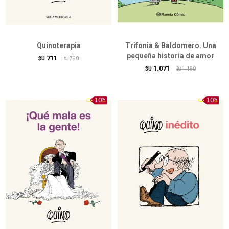
Quinoterapia
Trifonia & Baldomero. Una
pequeña historia de amor
711
$U
790
$U
1.071
$U
1.190
$U