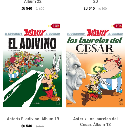
Álbum 22
20
540
540
$U
600
$U
600
$U
$U
Asterix El adivino. Álbum 19
Asterix Los laureles del
César. Álbum 18
540
$U
600
$U