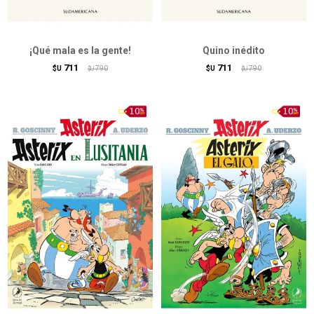
¡Qué mala es la gente!
Quino inédito
711
711
$U
790
$U
790
$U
$U