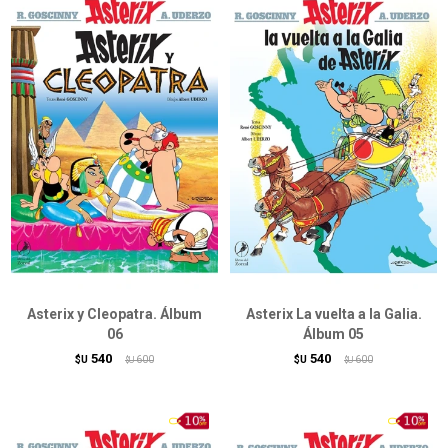
Asterix y Cleopatra. Álbum
Asterix La vuelta a la Galia.
06
Álbum 05
540
540
$U
600
$U
600
$U
$U