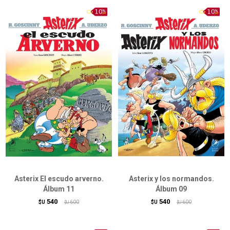
Asterix El escudo arverno.
Asterix y los normandos.
Álbum 11
Álbum 09
540
540
$U
600
$U
600
$U
$U