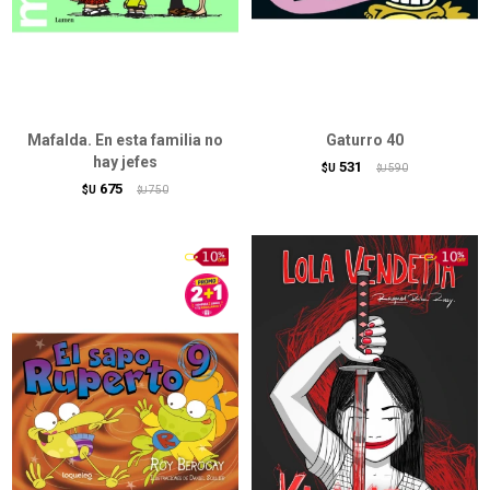
Mafalda. En esta familia no
Gaturro 40
hay jefes
531
$U
590
$U
675
$U
750
$U