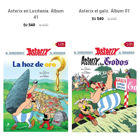
Asterix en Lusitania. Álbum
Asterix el galo. Álbum 01
41
540
$U
600
$U
540
$U
600
$U