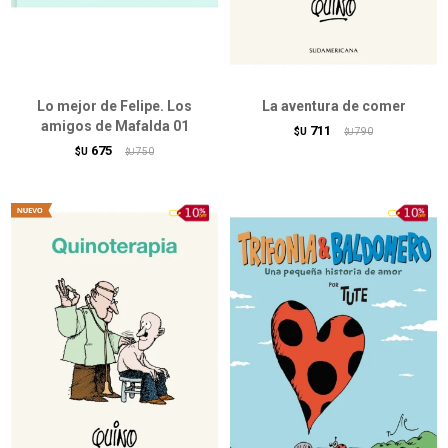
Lo mejor de Felipe. Los
La aventura de comer
amigos de Mafalda 01
711
$U
790
$U
675
$U
750
$U