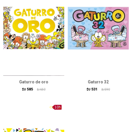
Gaturro de oro
Gaturro 32
585
531
$U
650
$U
590
$U
$U