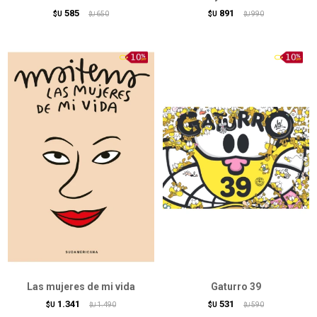
585
891
$U
650
$U
990
$U
$U
Las mujeres de mi vida
Gaturro 39
1.341
531
$U
1.490
$U
590
$U
$U