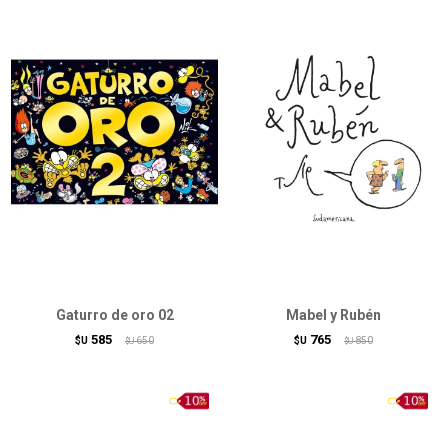
Gaturro de oro 02
Mabel y Rubén
585
765
$U
650
$U
850
$U
$U