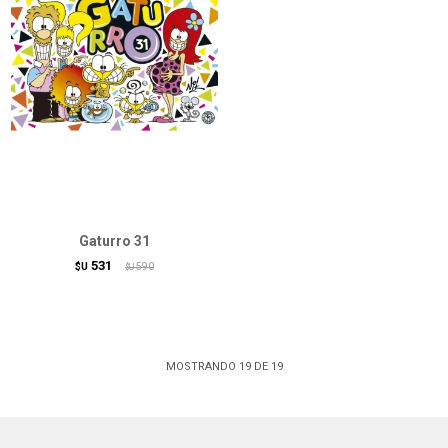
Gaturro 31
531
$U
590
$U
MOSTRANDO
19
DE
19