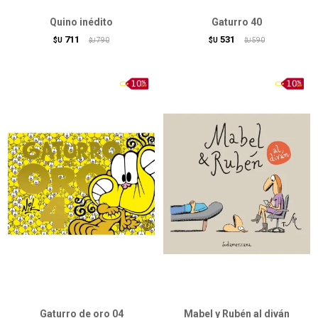
Quino inédito
Gaturro 40
711
531
$U
790
$U
590
$U
$U
Gaturro de oro 04
Mabel y Rubén al diván