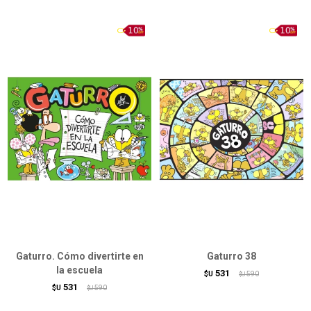
Gaturro. Cómo divertirte en
Gaturro 38
la escuela
531
$U
590
$U
531
$U
590
$U