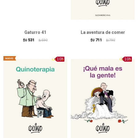
Gaturro 41
La aventura de comer
531
711
$U
590
$U
790
$U
$U