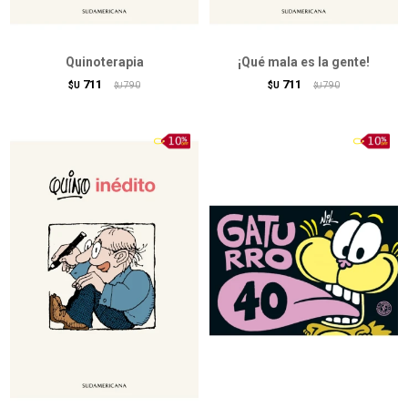
Quinoterapia
¡Qué mala es la gente!
711
711
$U
790
$U
790
$U
$U