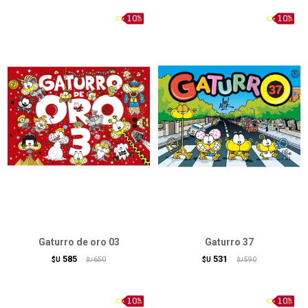
Gaturro de oro 03
Gaturro 37
585
531
$U
650
$U
590
$U
$U