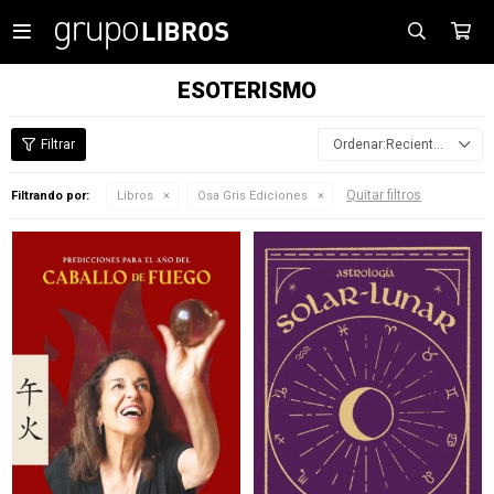

ESOTERISMO
Recientes
Quitar filtros
Filtrando por:
Libros
Osa Gris Ediciones