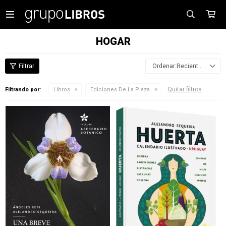

HOGAR
Recientes
Quitar filtros
Filtrando por:
Libros
Ediciones De La Plaza